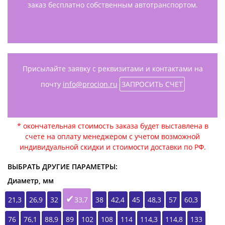
заказ бесплатно собственным автотранспортом.
Присылайте заявку с реквизитами и контактами на
почту
info@procion.ru
ЗАПРОСИТЬ СЧЕТ
* окончательная стоимость заказа будет выставлена в
счете на оплату менеджером с учетом возможной
индивидуальной скидки и стоимости доставки по РФ.
ВЫБРАТЬ ДРУГИЕ ПАРАМЕТРЫ:
Диаметр, мм
21,3
26,9
32
33,7
38
42,4
45
48,3
57
60,3
76
76,1
88,9
89
102
108
114
114,3
114,8
133