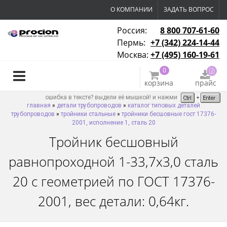
О КОМПАНИИ
ЗАДАТЬ ВОПРОС
Россия:
8 800 707-61-60
Пермь:
+7 (342) 224-14-44
Москва:
+7 (495) 160-19-61
0
корзина
прайс
ошибка в тексте? выдели её мышкой! и нажми
главная
»
детали трубопроводов
»
каталог типовых деталей
трубопроводов
»
тройники стальные
»
тройники бесшовные гост 17376-
2001, исполнение 1, сталь 20
Тройник бесшовный
равнопроходной 1-33,7х3,0 сталь
20 с геометрией по ГОСТ 17376-
2001, вес детали: 0,64кг.