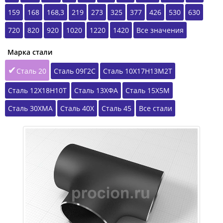
159
168
168,3
219
273
325
377
426
530
630
720
820
920
1020
1220
1420
Все значения
Марка стали
Сталь 20
Сталь 09Г2С
Сталь 10Х17Н13М2Т
Сталь 12Х18Н10Т
Сталь 13ХФА
Сталь 15Х5М
Сталь 30ХМА
Сталь 40Х
Сталь 45
Все стали