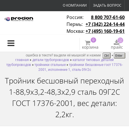
О КОМПАНИИ
ЗАДАТЬ ВОПРОС
Россия:
8 800 707-61-60
Пермь:
+7 (342) 224-14-44
Москва:
+7 (495) 160-19-61
0
корзина
прайс
ошибка в тексте? выдели её мышкой! и нажми
главная
»
детали трубопроводов
»
каталог типовых деталей
трубопроводов
»
тройники стальные
»
тройники бесшовные гост 17376-
2001, исполнение 1, сталь 09г2с
Тройник бесшовный переходный
1-88,9х3,2-48,3х2,9 сталь 09Г2С
ГОСТ 17376-2001, вес детали:
2,2кг.