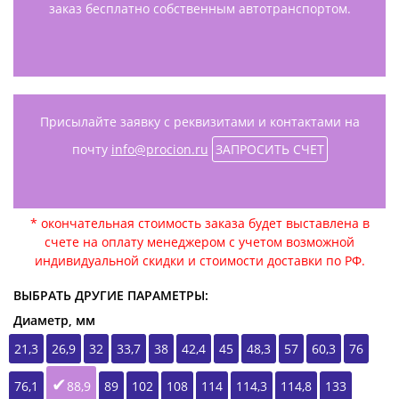
заказ бесплатно собственным автотранспортом.
Присылайте заявку с реквизитами и контактами на
почту
info@procion.ru
ЗАПРОСИТЬ СЧЕТ
* окончательная стоимость заказа будет выставлена в
счете на оплату менеджером с учетом возможной
индивидуальной скидки и стоимости доставки по РФ.
ВЫБРАТЬ ДРУГИЕ ПАРАМЕТРЫ:
Диаметр, мм
21,3
26,9
32
33,7
38
42,4
45
48,3
57
60,3
76
76,1
88,9
89
102
108
114
114,3
114,8
133