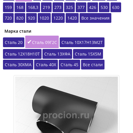
159
168
168,3
219
273
325
377
426
530
630
720
820
920
1020
1220
1420
Все значения
Марка стали
Сталь 20
Сталь 09Г2С
Сталь 10Х17Н13М2Т
Сталь 12Х18Н10Т
Сталь 13ХФА
Сталь 15Х5М
Сталь 30ХМА
Сталь 40Х
Сталь 45
Все стали