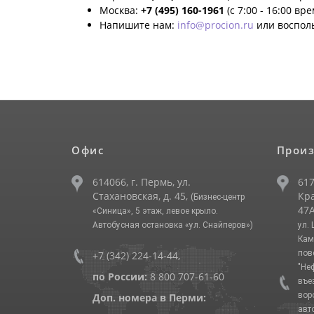
Москва:
+7 (495) 160-1961
(с 7:00 - 16:00 вр
Напишите нам:
info@procion.ru
или воспол
Офис
Произ
614066, г. Пермь, ул.
617
Стахановская, д. 45,
Кра
(Бизнес-центр
47А
«Синица», 5 этаж, левое крыло.
Автобусная остановка «ул. Снайперов»)
ул.
Кам
пов
+7 (342) 224-14-44
,
"Не
по России:
8 800 707-61-60
въе
вор
Доп. номера в Перми:
авт