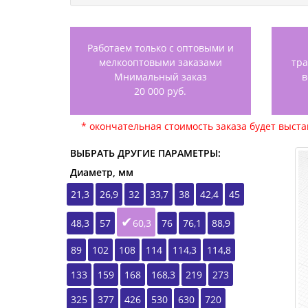
Работаем только с оптовыми и
мелкооптовыми заказами
тр
Мнимальный заказ
в
20 000 руб.
* окончательная стоимость заказа будет выст
ВЫБРАТЬ ДРУГИЕ ПАРАМЕТРЫ:
Диаметр, мм
21,3
26,9
32
33,7
38
42,4
45
48,3
57
60,3
76
76,1
88,9
89
102
108
114
114,3
114,8
133
159
168
168,3
219
273
325
377
426
530
630
720