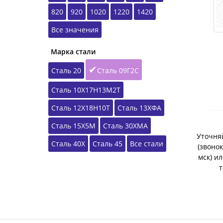
820
920
1020
1220
1420
Все значения
Марка стали
Сталь 20
Сталь 09Г2С
Сталь 10Х17Н13М2Т
Сталь 12Х18Н10Т
Сталь 13ХФА
Сталь 15Х5М
Сталь 30ХМА
Уточняй
Сталь 40Х
Сталь 45
Все стали
(звонок
мск) и
т