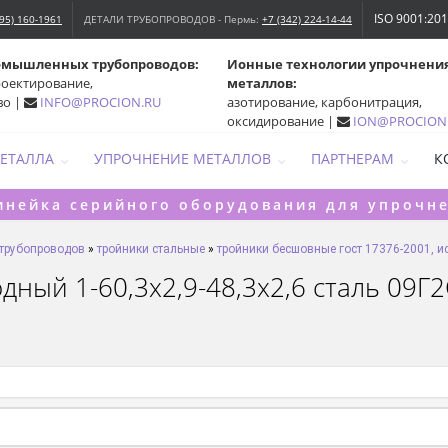
ISO 9001:20
495) 160-1961
ДЕТАЛИ ТРУБОПРОВОДОВ - Пермь:
+7 (342) 224-14-44
омышленных трубопроводов:
Ионные технологии упрочнени
роектирование,
металлов:
во |
INFO@PROCION.RU
азотирование, карбонитрация,
оксидирование |
ION@PROCION
МЕТАЛЛА
УПРОЧНЕНИЕ МЕТАЛЛОВ
ПАРТНЕРАМ
К
инейка серийного оборудования для упрочн
 трубопроводов
»
тройники стальные
»
тройники бесшовные гост 17376-2001, ис
ный 1-60,3х2,9-48,3х2,6 сталь 09Г2