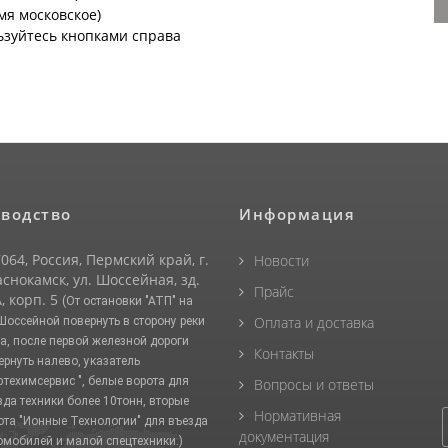
емя московское)
ьзуйтесь кнопками справа
водство
Информация
064, Россия, Пермский край, г.
Новости
снокамск, ул. Шоссейная, зд.
Прайс
, корп. 5
(От остановки "АТП" на
Оплата и доставка
 Шоссейной повернуть в сторону реки
а, после первой железной дороги
Контакты
ернуть налево, указатель
фтехимсервис ", белые ворота для
Вопросы и ответы
зда техники более 10тонн, вторые
Нормативная
ота "Ионные Технологии" для въезда
документация
омобилей и малой спецтехники.)