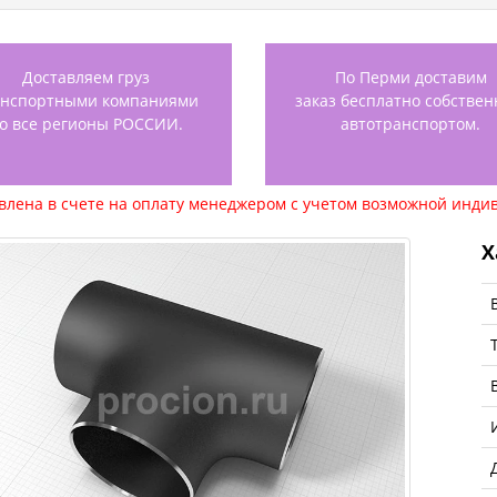
Доставляем груз
По Перми доставим
анспортными компаниями
заказ бесплатно собстве
о все регионы РОССИИ.
автотранспортом.
авлена в счете на оплату менеджером с учетом возможной индив
Х