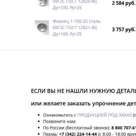
09Г2С ГОСТ 12820-80,
2 584 руб.
Ду=100, Ру=25
Фланец 1-100-25 сталь
09Г2С ГОСТ 12821-80,
3 757 руб.
Ду=100, Ру=25
ЕСЛИ ВЫ НЕ НАШЛИ НУЖНУЮ ДЕТАЛЬ
или желаете заказать упрочнение де
Ознакомьтесь с
ПРОДУКЦИЕЙ ПОД ЗАКАЗ
(
Позвоните нам:
По России (бесплатный звонок):
8 800 707-6
Пермь:
+7 (342) 224-14-44
(с 8:00 - 18:00 вр