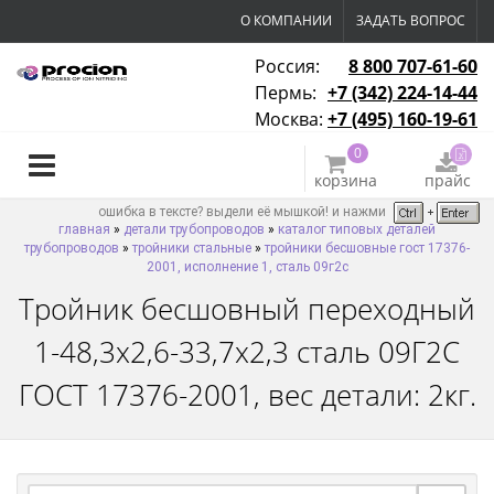
О КОМПАНИИ
ЗАДАТЬ ВОПРОС
Россия:
8 800 707-61-60
Пермь:
+7 (342) 224-14-44
Москва:
+7 (495) 160-19-61
0
корзина
прайс
ошибка в тексте? выдели её мышкой! и нажми
главная
»
детали трубопроводов
»
каталог типовых деталей
трубопроводов
»
тройники стальные
»
тройники бесшовные гост 17376-
2001, исполнение 1, сталь 09г2с
Тройник бесшовный переходный
1-48,3х2,6-33,7х2,3 сталь 09Г2С
ГОСТ 17376-2001, вес детали: 2кг.