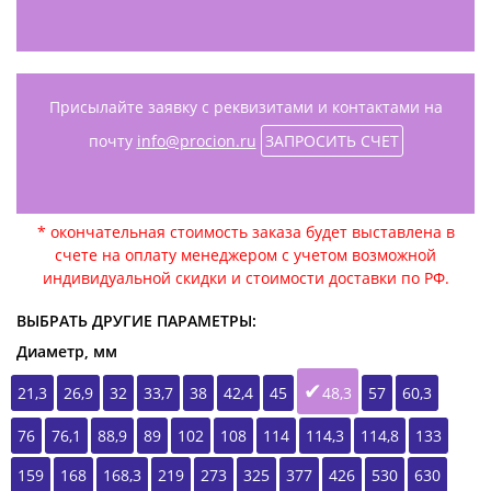
Присылайте заявку с реквизитами и контактами на
почту
info@procion.ru
ЗАПРОСИТЬ СЧЕТ
* окончательная стоимость заказа будет выставлена в
счете на оплату менеджером с учетом возможной
индивидуальной скидки и стоимости доставки по РФ.
ВЫБРАТЬ ДРУГИЕ ПАРАМЕТРЫ:
Диаметр, мм
21,3
26,9
32
33,7
38
42,4
45
48,3
57
60,3
76
76,1
88,9
89
102
108
114
114,3
114,8
133
159
168
168,3
219
273
325
377
426
530
630