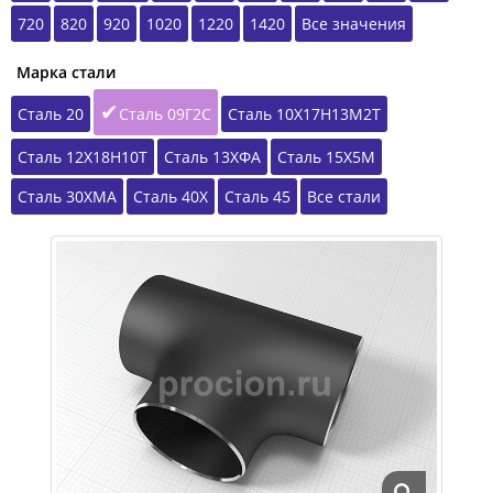
720
820
920
1020
1220
1420
Все значения
Марка стали
Сталь 20
Сталь 09Г2С
Сталь 10Х17Н13М2Т
Сталь 12Х18Н10Т
Сталь 13ХФА
Сталь 15Х5М
Сталь 30ХМА
Сталь 40Х
Сталь 45
Все стали