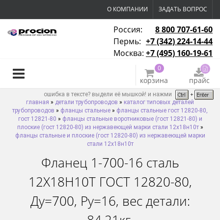
О КОМПАНИИ
ЗАДАТЬ ВОПРОС
Россия:
8 800 707-61-60
Пермь:
+7 (342) 224-14-44
Москва:
+7 (495) 160-19-61
0
корзина
прайс
ошибка в тексте? выдели её мышкой! и нажми
главная
»
детали трубопроводов
»
каталог типовых деталей
трубопроводов
»
фланцы стальные
»
фланцы стальные гост 12820-80,
гост 12821-80
»
фланцы стальные воротниковые (гост 12821-80) и
плоские (гост 12820-80) из нержавеющей марки стали 12х18н10т
»
фланцы стальные и плоские (гост 12820-80) из нержавеющей марки
стали 12х18н10т
Фланец 1-700-16 сталь
12Х18Н10Т ГОСТ 12820-80,
Ду=700, Ру=16, вес детали: