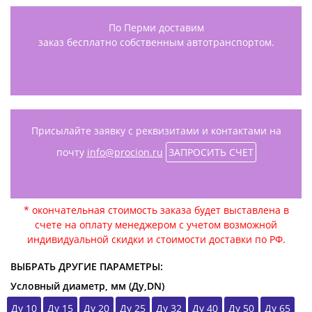
По Перми доставим
заказ бесплатно собственным автотранспортом.
Присылайте заявку с реквизитами и контактами на
почту
info@procion.ru
ЗАПРОСИТЬ СЧЕТ
* окончательная стоимость заказа будет выставлена в
счете на оплату менеджером с учетом возможной
индивидуальной скидки и стоимости доставки по РФ.
ВЫБРАТЬ ДРУГИЕ ПАРАМЕТРЫ:
Условный диаметр, мм (Ду,DN)
Ду 10
Ду 15
Ду 20
Ду 25
Ду 32
Ду 40
Ду 50
Ду 65