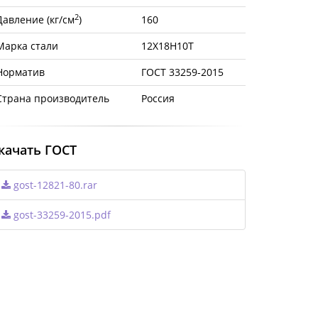
2
Давление (кг/см
)
160
Марка стали
12Х18Н10Т
Норматив
ГОСТ 33259-2015
Страна производитель
Россия
качать ГОСТ
gost-12821-80.rar
gost-33259-2015.pdf