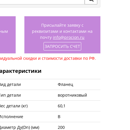
Присылайте заявку с
нным
реквизитами и контактами на
почту
info@procion.ru
ЗАПРОСИТЬ СЧЕТ
идуальной скидки и стоимости доставки по РФ.
арактеристики
Вид детали
Фланец
Тип детали
воротниковый
Вес детали (кг)
60,1
Исполнение
B
Диаметр Ду(Dn) (мм)
200