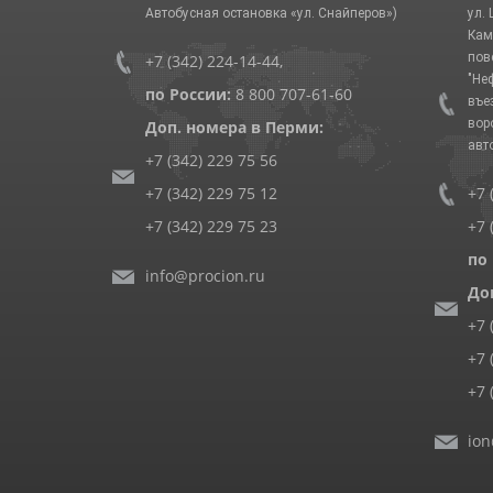
Автобусная остановка «ул. Снайперов»)
ул.
Кам
пов
+7 (342) 224-14-44
,
"Не
по России:
8 800 707-61-60
въе
вор
Доп. номера в Перми:
авт
+7 (342) 229 75 56
+7 (342) 229 75 12
+7 
+7 (342) 229 75 23
+7 
по
info@procion.ru
До
+7 
+7 
+7 
ion