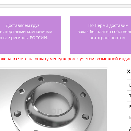
Доставляем груз
По Перми доставим
анспортными компаниями
заказ бесплатно собстве
о все регионы РОССИИ.
автотранспортом.
авлена в счете на оплату менеджером с учетом возможной индив
Х