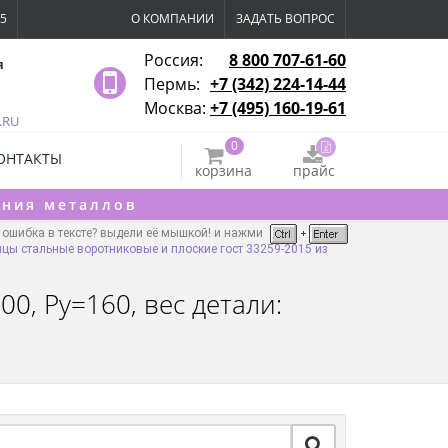
15
О КОМПАНИИ
ЗАДАТЬ ВОПРОС
Россия:
8 800 707-61-60
я
Пермь:
+7 (342) 224-14-44
Москва:
+7 (495) 160-19-61
.RU
0
ОНТАКТЫ
корзина
прайс
ения металлов
ошибка в тексте? выдели её мышкой! и нажми
цы стальные воротниковые и плоские гост 33259-2015 из
0, Ру=160, вес детали: