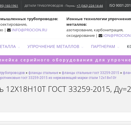
ISO 9001:20
495) 160-1961
ДЕТАЛИ ТРУБОПРОВОДОВ - Пермь:
+7 (342) 224-14-44
омышленных трубопроводов:
Ионные технологии упрочнени
роектирование,
металлов:
во |
INFO@PROCION.RU
азотирование, карбонитрация,
оксидирование |
ION@PROCION
МЕТАЛЛА
УПРОЧНЕНИЕ МЕТАЛЛОВ
ПАРТНЕРАМ
К
инейка серийного оборудования для упрочн
 трубопроводов
»
фланцы стальные
»
фланцы стальные гост 33259-2015
»
флан
ротниковые гост 33259-2015 из нержавеющей марки стали 12х18н10т
ь 12Х18Н10Т ГОСТ 33259-2015, Ду=20