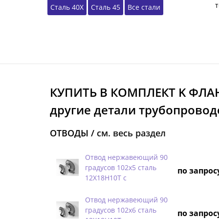
т
Сталь 40Х
Сталь 45
Все стали
КУПИТЬ В КОМПЛЕКТ K ФЛА
другие детали трубопровод
ОТВОДЫ /
см. весь раздел
Отвод нержавеющий 90
градусов 102х5 сталь
по запрос
12Х18Н10Т с
Отвод нержавеющий 90
градусов 102х6 сталь
по запрос