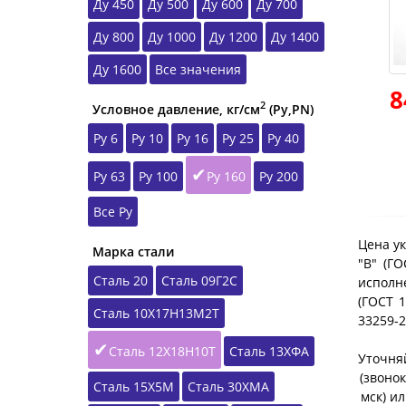
Ду 450
Ду 500
Ду 600
Ду 700
Ду 800
Ду 1000
Ду 1200
Ду 1400
Ду 1600
Все значения
8
2
Условное давление, кг/см
(Ру,РN)
Ру 6
Ру 10
Ру 16
Ру 25
Ру 40
Ру 63
Ру 100
Ру 160
Ру 200
Все Ру
Цена ук
Марка стали
"B" (Г
Сталь 20
Сталь 09Г2С
исполне
(ГОСТ 1
Сталь 10Х17Н13М2Т
33259-
Сталь 12Х18Н10Т
Сталь 13ХФА
Уточняй
(звонок
Сталь 15Х5М
Сталь 30ХМА
мск) и