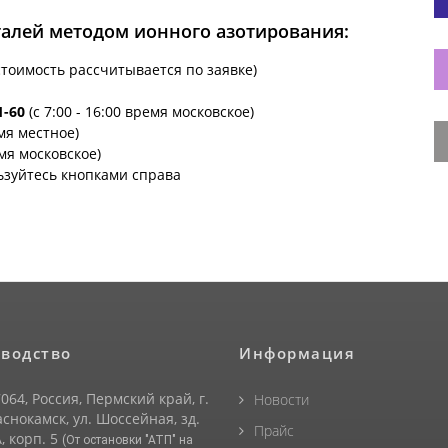
талей методом ионного азотирования:
стоимость рассчитывается по заявке)
1-60
(с 7:00 - 16:00 время московское)
емя местное)
емя московское)
ьзуйтесь кнопками справа
водство
Информация
064, Россия, Пермский край, г.
Новости
снокамск, ул. Шоссейная, зд.
Прайс
, корп. 5
(От остановки "АТП" на