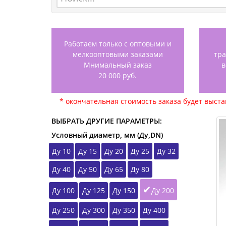
Работаем только с оптовыми и
мелкооптовыми заказами
тр
Мнимальный заказ
в
20 000 руб.
* окончательная стоимость заказа будет выст
ВЫБРАТЬ ДРУГИЕ ПАРАМЕТРЫ:
Условный диаметр, мм (Ду,DN)
Ду 10
Ду 15
Ду 20
Ду 25
Ду 32
Ду 40
Ду 50
Ду 65
Ду 80
Ду 100
Ду 125
Ду 150
Ду 200
Ду 250
Ду 300
Ду 350
Ду 400