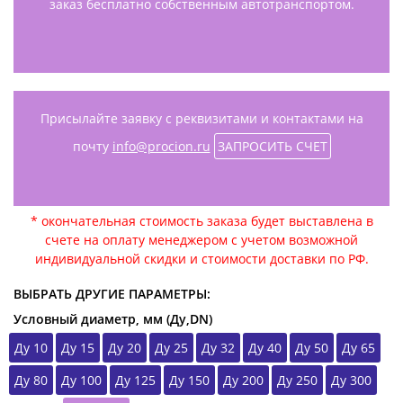
заказ бесплатно собственным автотранспортом.
Присылайте заявку с реквизитами и контактами на
почту
info@procion.ru
ЗАПРОСИТЬ СЧЕТ
* окончательная стоимость заказа будет выставлена в
счете на оплату менеджером с учетом возможной
индивидуальной скидки и стоимости доставки по РФ.
ВЫБРАТЬ ДРУГИЕ ПАРАМЕТРЫ:
Условный диаметр, мм (Ду,DN)
Ду 10
Ду 15
Ду 20
Ду 25
Ду 32
Ду 40
Ду 50
Ду 65
Ду 80
Ду 100
Ду 125
Ду 150
Ду 200
Ду 250
Ду 300