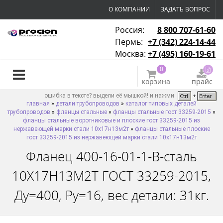
О КОМПАНИИ
ЗАДАТЬ ВОПРОС
Россия:
8 800 707-61-60
Пермь:
+7 (342) 224-14-44
Москва:
+7 (495) 160-19-61
0
корзина
прайс
ошибка в тексте? выдели её мышкой! и нажми
главная
»
детали трубопроводов
»
каталог типовых деталей
трубопроводов
»
фланцы стальные
»
фланцы стальные гост 33259-2015
»
фланцы стальные воротниковые и плоские гост 33259-2015 из
нержавеющей марки стали 10х17н13м2т
»
фланцы стальные плоские
гост 33259-2015 из нержавеющей марки стали 10х17н13м2т
Фланец 400-16-01-1-B-сталь
10Х17Н13М2Т ГОСТ 33259-2015,
Ду=400, Ру=16, вес детали: 31кг.