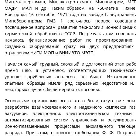
Минтяжэнергомаш, Минэлектротехмаш, Минавипром, МГТ
МАДИ, МАИ и др. Таким образом, на 750-летие Нижне
Новгорода 16 сентября 1971 года на заводе Главуправлен
Миноборонпрома ГМЗ 1 состоялось первое совещани
посвящённое вопросам развития технологии ионной химик
термической обработки в СССР. По результатам совещан
началось финансирование работ по проектированию
созданию оборудования сразу на двух предприятиях
отраслевом НИТИ МОП и ВНИИЭТО МЭТП.
Начался самый трудный, сложный и долголетний этап рабо
Время шло, а установок, соответствующих техническо
уровню зарубежных аналогов, не было. Изготовленн
опытные образцы имели ряд серьезных недостатков и,
некоторых случаях, были неработоспособны.
Основными причинами всего этого были отсутствие опы
разработки взаимосвязанного и надежного комплекса газ
вакуумной, электронной, электротехнической техники
автоматизированных систем управления и регулирован
ионно-плазменными процессами аномального тлеюще
разряда. При этом, основные требования Ф. Ф. Петрова