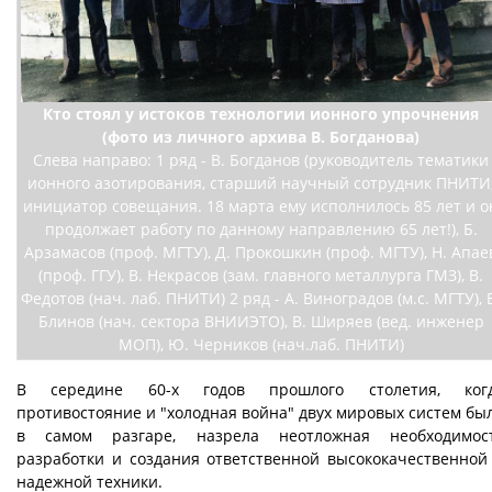
Кто стоял у истоков технологии ионного упрочнения
(фото из личного архива В. Богданова)
Слева направо: 1 ряд - В. Богданов (руководитель тематики
ионного азотирования, старший научный сотрудник ПНИТИ
инициатор совещания. 18 марта ему исполнилось 85 лет и о
продолжает работу по данному направлению 65 лет!), Б.
Арзамасов (проф. МГТУ), Д. Прокошкин (проф. МГТУ), Н. Апае
(проф. ГГУ), В. Некрасов (зам. главного металлурга ГМЗ), В.
Федотов (нач. лаб. ПНИТИ) 2 ряд - А. Виноградов (м.с. МГТУ), 
Блинов (нач. сектора ВНИИЭТО), В. Ширяев (вед. инженер
МОП), Ю. Черников (нач.лаб. ПНИТИ)
В середине 60-х годов прошлого столетия, ког
противостояние и "холодная война" двух мировых систем бы
в самом разгаре, назрела неотложная необходимос
разработки и создания ответственной высококачественной
надежной техники.