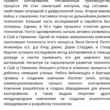
газового азотирования. Несомненным преимуществ
процесса ИА стал наилучший контроль над составом
свойствами нитридной и диффузионной зоны. Вторая миров
война, к сожалению, поставила точку на дальнейшем развит
технологии. Большая часть исследований и наработок бы
потеряны. Однако, в 50-х годах прошлого столетия данн
технология, почти одновременно, начала активно развивать
в США и Германии. Одной из первых американских компани
признавших полезность этого процесса, была General Electri
Инженеры G.E. д-р Клод Джонс, Дерек Стерджес и Стюа
Мартин успешно исследовали метод азотирования в тлеющ
разряде и смогли применить его для широкого кру
материалов. Несмотря на параллельное развитие технолог
в США и Германии, большего успеха в освоении процесса 
добились немецкие ученые. Работа Вейнхельдта и Бергхау
привела к созданию компании Klockner Ionen, котор
коммерциализировала процесс ионного азотировани
Компания разработала и создала оборудование для ионно
азотирования, а также выдала лицензии друг
международным компаниям на создание аналогично
оборудования и разработку технологии.