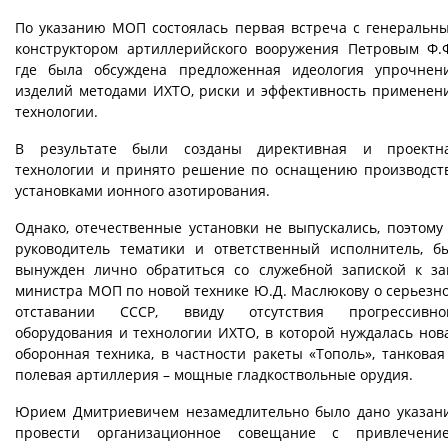
По указанию МОП состоялась первая встреча с генеральн
конструктором артиллерийского вооружения Петровым Ф.Ф
где была обсуждена предложенная идеология упрочнен
изделий методами ИХТО, риски и эффективность применен
технологии.
В результате были созданы директивная и проектн
технологии и принято решение по оснащению производст
установками ионного азотирования.
Однако, отечественные установки не выпускались, поэтому 
руководитель тематики и ответственный исполнитель, б
вынужден лично обратиться со служебной запиской к за
министра МОП по новой технике Ю.Д. Маслюкову о серьезн
отставании СССР, ввиду отсутствия прогрессивно
оборудования и технологии ИХТО, в которой нуждалась нов
оборонная техника, в частности ракеты «Тополь», танковая
полевая артиллерия – мощные гладкоствольные орудия.
Юрием Дмитриевичем незамедлительно было дано указан
провести организационное совещание с привлечени