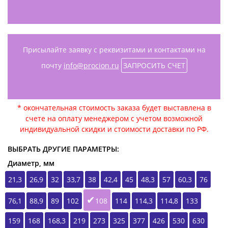
Присылайте заявку с реквизитами и контактами на
почту
info@procion.ru
ЗАПРОСИТЬ СЧЕТ
* окончательная стоимость заказа будет выставлена в
счете на оплату менеджером с учетом возможной
индивидуальной скидки и стоимости доставки по РФ.
ВЫБРАТЬ ДРУГИЕ ПАРАМЕТРЫ:
Диаметр, мм
21,3
26,9
32
33,7
38
42,4
45
48,3
57
60,3
76
76,1
88,9
89
102
108
114
114,3
114,8
133
159
168
168,3
219
273
325
377
426
530
630