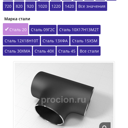
720
820
920
1020
1220
1420
Все значения
Марка стали
Сталь 20
Сталь 09Г2С
Сталь 10Х17Н13М2Т
Сталь 12Х18Н10Т
Сталь 13ХФА
Сталь 15Х5М
Сталь 30ХМА
Сталь 40Х
Сталь 45
Все стали