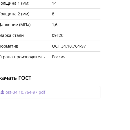
Толщина 1 (мм)
14
Толщина 2 (мм)
8
Давление (МПа)
1,6
Марка стали
09Г2С
Норматив
ОСТ 34.10.764-97
Страна производитель
Россия
качать ГОСТ
ost-34.10.764-97.pdf