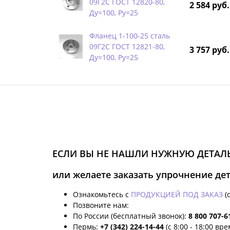
09Г2С ГОСТ 12820-80,
2 584 руб.
Ду=100, Ру=25
Фланец 1-100-25 сталь
09Г2С ГОСТ 12821-80,
3 757 руб.
Ду=100, Ру=25
ЕСЛИ ВЫ НЕ НАШЛИ НУЖНУЮ ДЕТАЛЬ
или желаете заказать упрочнение де
Ознакомьтесь с
ПРОДУКЦИЕЙ ПОД ЗАКАЗ
(
Позвоните нам:
По России (бесплатный звонок):
8 800 707-6
Пермь:
+7 (342) 224-14-44
(с 8:00 - 18:00 вр