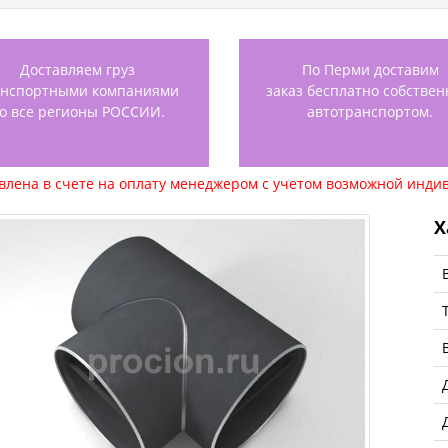
Доставляем груз
По Перми доставим
анспортными компаниями
заказ бесплатно собстве
о все регионы РОССИИ.
автотранспортом.
авлена в счете на оплату менеджером с учетом возможной индив
Х