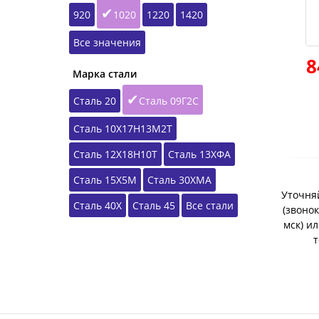
920
1020
1220
1420
Все значения
8
Марка стали
Сталь 20
Сталь 09Г2С
Сталь 10Х17Н13М2Т
Сталь 12Х18Н10Т
Сталь 13ХФА
Сталь 15Х5М
Сталь 30ХМА
Уточняй
Сталь 40Х
Сталь 45
Все стали
(звонок
мск) и
т