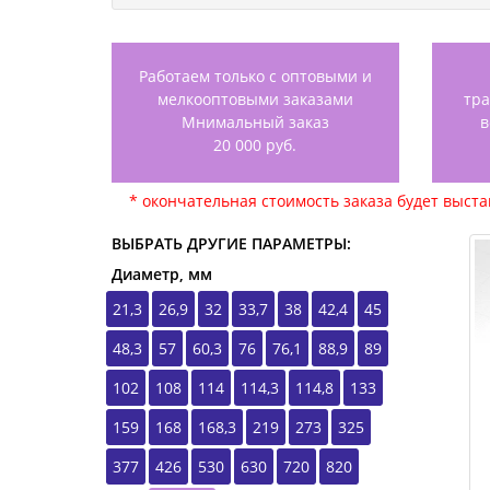
Работаем только с оптовыми и
мелкооптовыми заказами
тр
Мнимальный заказ
в
20 000 руб.
* окончательная стоимость заказа будет выст
ВЫБРАТЬ ДРУГИЕ ПАРАМЕТРЫ:
Диаметр, мм
21,3
26,9
32
33,7
38
42,4
45
48,3
57
60,3
76
76,1
88,9
89
102
108
114
114,3
114,8
133
159
168
168,3
219
273
325
377
426
530
630
720
820