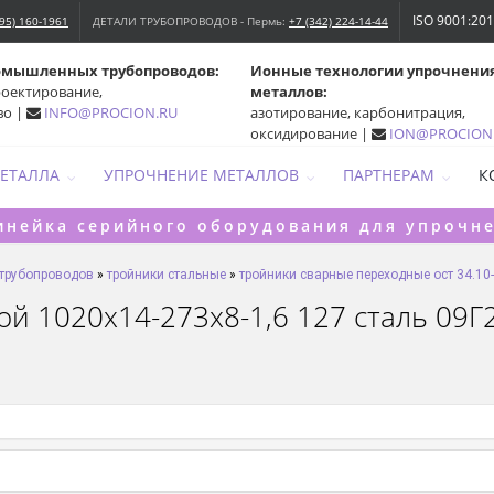
ISO 9001:20
495) 160-1961
ДЕТАЛИ ТРУБОПРОВОДОВ - Пермь:
+7 (342) 224-14-44
омышленных трубопроводов:
Ионные технологии упрочнени
роектирование,
металлов:
во |
INFO@PROCION.RU
азотирование, карбонитрация,
оксидирование |
ION@PROCION
МЕТАЛЛА
УПРОЧНЕНИЕ МЕТАЛЛОВ
ПАРТНЕРАМ
К
инейка серийного оборудования для упрочн
 трубопроводов
»
тройники стальные
»
тройники сварные переходные ост 34.10-
 1020х14-273х8-1,6 127 сталь 09Г2