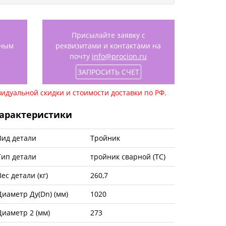
Присылайте заявку с
нным
реквизитами и контактами на
почту
info@procion.ru
ЗАПРОСИТЬ СЧЕТ
идуальной скидки и стоимости доставки по РФ.
арактеристики
Вид детали
Тройник
Тип детали
тройник сварной (ТС)
Вес детали (кг)
260,7
Диаметр Ду(Dn) (мм)
1020
Диаметр 2 (мм)
273