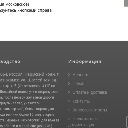
емя московское)
ьзуйтесь кнопками справа
водство
Информация
064, Россия, Пермский край, г.
Новости
снокамск, ул. Шоссейная, зд.
Прайс
, корп. 5
(От остановки "АТП" на
Оплата и доставка
 Шоссейной повернуть в сторону реки
а, после первой железной дороги
Контакты
ернуть налево, указатель
фтехимсервис ", белые ворота для
Вопросы и ответы
зда техники более 10тонн, вторые
Нормативная
ота "Ионные Технологии" для въезда
документация
омобилей и малой спецтехники.)