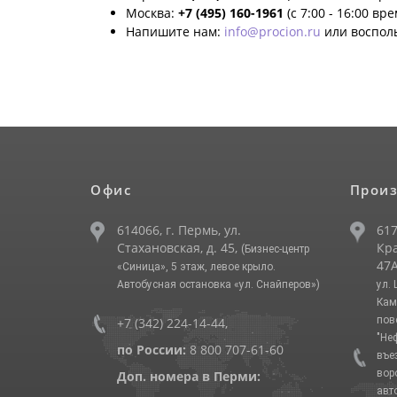
Москва:
+7 (495) 160-1961
(с 7:00 - 16:00 вр
Напишите нам:
info@procion.ru
или воспол
Офис
Произ
614066, г. Пермь, ул.
617
Стахановская, д. 45,
Кра
(Бизнес-центр
47А
«Синица», 5 этаж, левое крыло.
Автобусная остановка «ул. Снайперов»)
ул.
Кам
пов
+7 (342) 224-14-44
,
"Не
по России:
8 800 707-61-60
въе
вор
Доп. номера в Перми:
авт