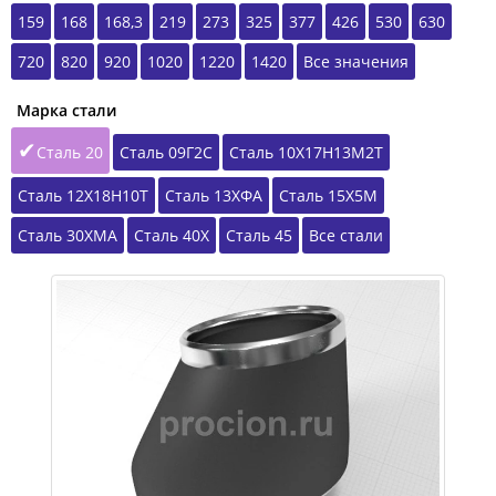
159
168
168,3
219
273
325
377
426
530
630
720
820
920
1020
1220
1420
Все значения
Марка стали
Сталь 20
Сталь 09Г2С
Сталь 10Х17Н13М2Т
Сталь 12Х18Н10Т
Сталь 13ХФА
Сталь 15Х5М
Сталь 30ХМА
Сталь 40Х
Сталь 45
Все стали