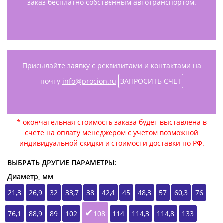
заказ бесплатно собственным автотранспортом.
Присылайте заявку с реквизитами и контактами на
почту
info@procion.ru
ЗАПРОСИТЬ СЧЕТ
* окончательная стоимость заказа будет выставлена в
счете на оплату менеджером с учетом возможной
индивидуальной скидки и стоимости доставки по РФ.
ВЫБРАТЬ ДРУГИЕ ПАРАМЕТРЫ:
Диаметр, мм
21,3
26,9
32
33,7
38
42,4
45
48,3
57
60,3
76
76,1
88,9
89
102
108
114
114,3
114,8
133