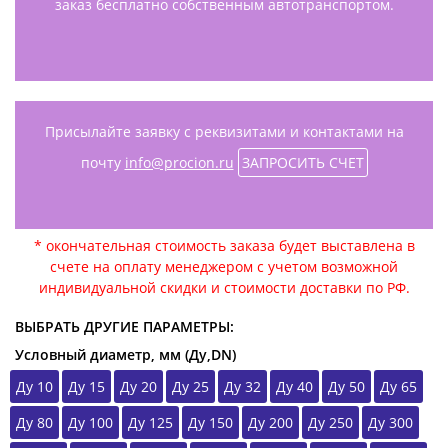
заказ бесплатно собственным автотранспортом.
Присылайте заявку с реквизитами и контактами на
почту
info@procion.ru
ЗАПРОСИТЬ СЧЕТ
* окончательная стоимость заказа будет выставлена в
счете на оплату менеджером с учетом возможной
индивидуальной скидки и стоимости доставки по РФ.
ВЫБРАТЬ ДРУГИЕ ПАРАМЕТРЫ:
Условный диаметр, мм (Ду,DN)
Ду 10
Ду 15
Ду 20
Ду 25
Ду 32
Ду 40
Ду 50
Ду 65
Ду 80
Ду 100
Ду 125
Ду 150
Ду 200
Ду 250
Ду 300