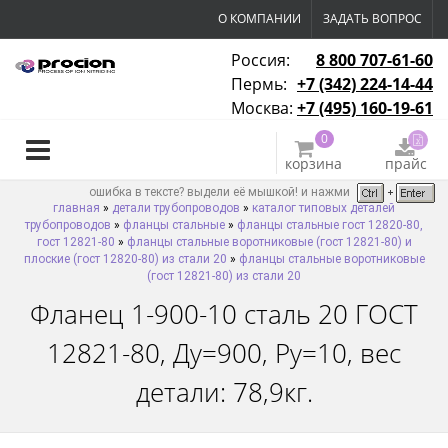
О КОМПАНИИ
ЗАДАТЬ ВОПРОС
Россия:
8 800 707-61-60
Пермь:
+7 (342) 224-14-44
Москва:
+7 (495) 160-19-61
0
корзина
прайс
ошибка в тексте? выдели её мышкой! и нажми
главная
»
детали трубопроводов
»
каталог типовых деталей
трубопроводов
»
фланцы стальные
»
фланцы стальные гост 12820-80,
гост 12821-80
»
фланцы стальные воротниковые (гост 12821-80) и
плоские (гост 12820-80) из стали 20
»
фланцы стальные воротниковые
(гост 12821-80) из стали 20
Фланец 1-900-10 сталь 20 ГОСТ
12821-80, Ду=900, Ру=10, вес
детали: 78,9кг.