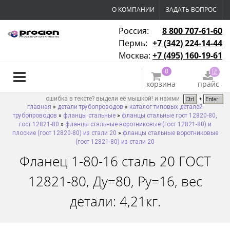
О КОМПАНИИ
ЗАДАТЬ ВОПРОС
Россия:
8 800 707-61-60
Пермь:
+7 (342) 224-14-44
Москва:
+7 (495) 160-19-61
0
корзина
прайс
ошибка в тексте? выдели её мышкой! и нажми
главная
»
детали трубопроводов
»
каталог типовых деталей
трубопроводов
»
фланцы стальные
»
фланцы стальные гост 12820-80,
гост 12821-80
»
фланцы стальные воротниковые (гост 12821-80) и
плоские (гост 12820-80) из стали 20
»
фланцы стальные воротниковые
(гост 12821-80) из стали 20
Фланец 1-80-16 сталь 20 ГОСТ
12821-80, Ду=80, Ру=16, вес
детали: 4,21кг.