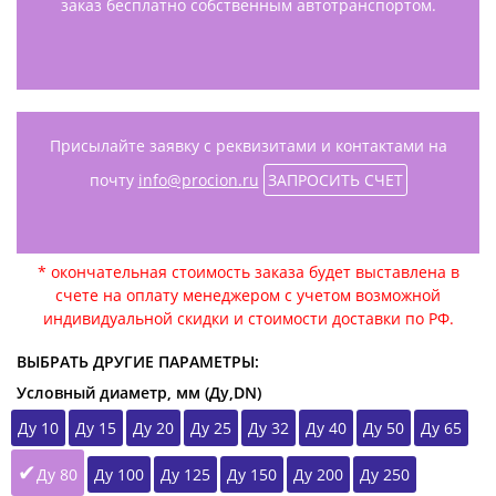
заказ бесплатно собственным автотранспортом.
Присылайте заявку с реквизитами и контактами на
почту
info@procion.ru
ЗАПРОСИТЬ СЧЕТ
* окончательная стоимость заказа будет выставлена в
счете на оплату менеджером с учетом возможной
индивидуальной скидки и стоимости доставки по РФ.
ВЫБРАТЬ ДРУГИЕ ПАРАМЕТРЫ:
Условный диаметр, мм (Ду,DN)
Ду 10
Ду 15
Ду 20
Ду 25
Ду 32
Ду 40
Ду 50
Ду 65
Ду 80
Ду 100
Ду 125
Ду 150
Ду 200
Ду 250