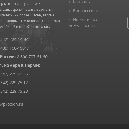
Контакты
ернуть налево, указатель
фтехимсервис ", белые ворота для
Вопросы и ответы
зда техники более 10тонн, вторые
Нормативная
ота "Ионные Технологии" для въезда
документация
омобилей и малой спецтехники.)
(342) 224-14-44
,
(495) 160-1961
,
 России:
8 800 707-61-60
п. номера в Перми:
(342) 229 75 56
(342) 229 75 12
(342) 229 75 23
@procion.ru