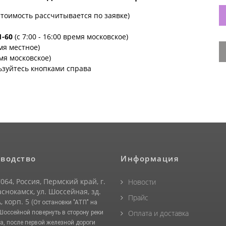
стоимость рассчитывается по заявке)
1-60
(с 7:00 - 16:00 время московское)
емя местное)
емя московское)
ьзуйтесь кнопками справа
водство
Информация
064, Россия, Пермский край, г.
Новости
снокамск, ул. Шоссейная, зд.
Прайс
, корп. 5
(От остановки "АТП" на
Оплата и доставка
 Шоссейной повернуть в сторону реки
а, после первой железной дороги