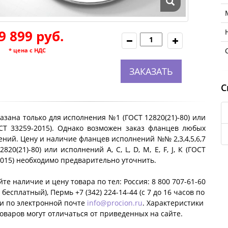
9 899 руб.
* цена с НДС
ЗАКАЗАТЬ
С
азана только для исполнения №1 (ГОСТ 12820(21)-80) или
ОСТ 33259-2015). Однако возможен заказ фланцев любых
ний. Цену и наличие фланцев исполнений №№ 2,3,4,5,6,7
2820(21)-80) или исполнений A, C, L, D, M, E, F, J, К (ГОСТ
2015) необходимо предварительно уточнить.
те наличие и цену товара по тел: Россия: 8 800 707-61-60
 бесплатный), Пермь +7 (342) 224-14-44 (c 7 до 16 часов по
ли по электронной почте
info@procion.ru
. Характеристики
оваров могут отличаться от приведенных на сайте.