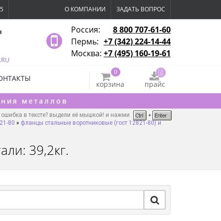
15
О КОМПАНИИ
ЗАДАТЬ ВОПРОС
Россия:
8 800 707-61-60
я
Пермь:
+7 (342) 224-14-44
Москва:
+7 (495) 160-19-61
.RU
0
ОНТАКТЫ
корзина
прайс
ения металлов
ошибка в тексте? выдели её мышкой! и нажми
21-80
»
фланцы стальные воротниковые (гост 12821-80) и
али: 39,2кг.