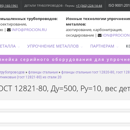
ISO 9001:20
495) 160-1961
ДЕТАЛИ ТРУБОПРОВОДОВ - Пермь:
+7 (342) 224-14-44
омышленных трубопроводов:
Ионные технологии упрочнени
роектирование,
металлов:
во |
INFO@PROCION.RU
азотирование, карбонитрация,
оксидирование |
ION@PROCION
МЕТАЛЛА
УПРОЧНЕНИЕ МЕТАЛЛОВ
ПАРТНЕРАМ
К
инейка серийного оборудования для упрочн
 трубопроводов
»
фланцы стальные
»
фланцы стальные гост 12820-80, гост 128
никовые (гост 12821-80) из стали 20
СТ 12821-80, Ду=500, Ру=10, вес дет