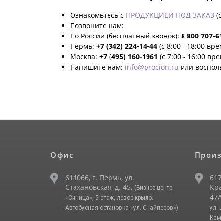
Ознакомьтесь с
ПРОДУКЦИЕЙ ПОД ЗАКАЗ
(
Позвоните нам:
По России (бесплатный звонок):
8 800 707-6
Пермь:
+7 (342) 224-14-44
(с 8:00 - 18:00 вр
Москва:
+7 (495) 160-1961
(с 7:00 - 16:00 вр
Напишите нам:
info@procion.ru
или воспол
Офис
Произ
614066, г. Пермь, ул.
617
Стахановская, д. 45,
Кра
(Бизнес-центр
47А
«Синица», 5 этаж, левое крыло.
Автобусная остановка «ул. Снайперов»)
ул.
Кам