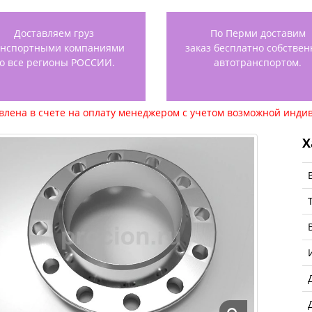
Доставляем груз
По Перми доставим
анспортными компаниями
заказ бесплатно собстве
о все регионы РОССИИ.
автотранспортом.
авлена в счете на оплату менеджером с учетом возможной индив
Х