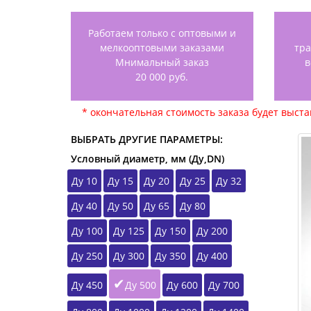
Работаем только с оптовыми и
мелкооптовыми заказами
тр
Мнимальный заказ
в
20 000 руб.
* окончательная стоимость заказа будет выст
ВЫБРАТЬ ДРУГИЕ ПАРАМЕТРЫ:
Условный диаметр, мм (Ду,DN)
Ду 10
Ду 15
Ду 20
Ду 25
Ду 32
Ду 40
Ду 50
Ду 65
Ду 80
Ду 100
Ду 125
Ду 150
Ду 200
Ду 250
Ду 300
Ду 350
Ду 400
Ду 450
Ду 500
Ду 600
Ду 700