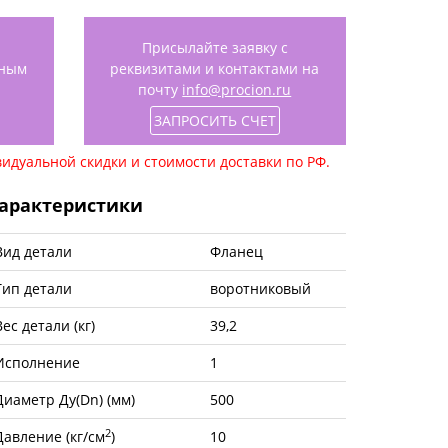
Присылайте заявку с
нным
реквизитами и контактами на
почту
info@procion.ru
ЗАПРОСИТЬ СЧЕТ
идуальной скидки и стоимости доставки по РФ.
арактеристики
Вид детали
Фланец
Тип детали
воротниковый
Вес детали (кг)
39,2
Исполнение
1
Диаметр Ду(Dn) (мм)
500
2
Давление (кг/см
)
10