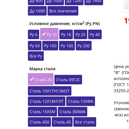
Ду 800
Ду 1000
Ду 1200
Ду 1400
Ду 1600
Все значения
1
2
Условное давление, кг/см
(Ру,РN)
Ру 6
Ру 10
Ру 16
Ру 25
Ру 40
Ру 63
Ру 100
Ру 160
Ру 200
Все Ру
Цена ук
Марка стали
"B" (Г
исполне
Сталь 20
Сталь 09Г2С
(ГОСТ 1
33259-
Сталь 10Х17Н13М2Т
Сталь 12Х18Н10Т
Сталь 13ХФА
Уточняй
(звонок
Сталь 15Х5М
Сталь 30ХМА
мск) и
т
Сталь 40Х
Сталь 45
Все стали