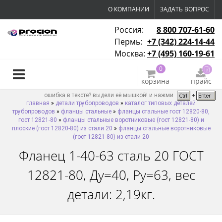
О КОМПАНИИ
ЗАДАТЬ ВОПРОС
Россия:
8 800 707-61-60
Пермь:
+7 (342) 224-14-44
Москва:
+7 (495) 160-19-61
0
корзина
прайс
ошибка в тексте? выдели её мышкой! и нажми
главная
»
детали трубопроводов
»
каталог типовых деталей
трубопроводов
»
фланцы стальные
»
фланцы стальные гост 12820-80,
гост 12821-80
»
фланцы стальные воротниковые (гост 12821-80) и
плоские (гост 12820-80) из стали 20
»
фланцы стальные воротниковые
(гост 12821-80) из стали 20
Фланец 1-40-63 сталь 20 ГОСТ
12821-80, Ду=40, Ру=63, вес
детали: 2,19кг.