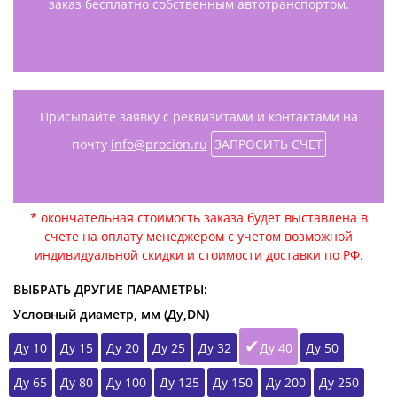
заказ бесплатно собственным автотранспортом.
Присылайте заявку с реквизитами и контактами на
почту
info@procion.ru
ЗАПРОСИТЬ СЧЕТ
* окончательная стоимость заказа будет выставлена в
счете на оплату менеджером с учетом возможной
индивидуальной скидки и стоимости доставки по РФ.
ВЫБРАТЬ ДРУГИЕ ПАРАМЕТРЫ:
Условный диаметр, мм (Ду,DN)
Ду 10
Ду 15
Ду 20
Ду 25
Ду 32
Ду 40
Ду 50
Ду 65
Ду 80
Ду 100
Ду 125
Ду 150
Ду 200
Ду 250