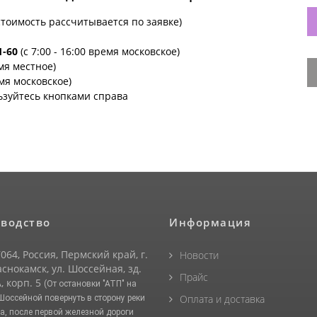
стоимость рассчитывается по заявке)
1-60
(с 7:00 - 16:00 время московское)
емя местное)
емя московское)
ьзуйтесь кнопками справа
водство
Информация
064, Россия, Пермский край, г.
Новости
снокамск, ул. Шоссейная, зд.
Прайс
, корп. 5
(От остановки "АТП" на
Оплата и доставка
 Шоссейной повернуть в сторону реки
а, после первой железной дороги