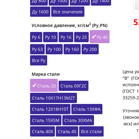
Ду 800
Ду 1000
Ду 1200
Ду 1400
Ду 1600
Все значения
5
2
Условное давление, кг/см
(Ру,РN)
Ру 6
Ру 10
Ру 16
Ру 25
Ру 40
Ру 63
Ру 100
Ру 160
Ру 200
Все Ру
Цена ук
Марка стали
"B" (Г
исполне
Сталь 20
Сталь 09Г2С
(ГОСТ 1
33259-
Сталь 10Х17Н13М2Т
Сталь 12Х18Н10Т
Сталь 13ХФА
Уточняй
(звонок
Сталь 15Х5М
Сталь 30ХМА
мск) и
т
Сталь 40Х
Сталь 45
Все стали