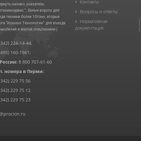
Контакты
ернуть налево, указатель
фтехимсервис ", белые ворота для
Вопросы и ответы
зда техники более 10тонн, вторые
Нормативная
ота "Ионные Технологии" для въезда
документация
омобилей и малой спецтехники.)
(342) 224-14-44
,
(495) 160-1961
,
 России:
8 800 707-61-60
п. номера в Перми:
(342) 229 75 56
(342) 229 75 12
(342) 229 75 23
@procion.ru