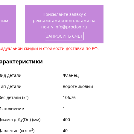
Присылайте заявку с
нным
реквизитами и контактами на
почту
info@procion.ru
ЗАПРОСИТЬ СЧЕТ
идуальной скидки и стоимости доставки по РФ.
арактеристики
Вид детали
Фланец
Тип детали
воротниковый
Вес детали (кг)
106,76
Исполнение
1
Диаметр Ду(Dn) (мм)
400
2
Давление (кг/см
)
40