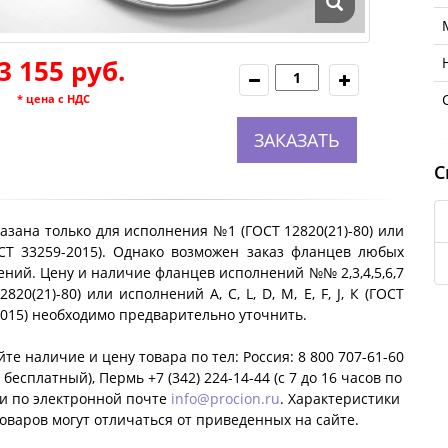
3 155 руб.
* цена с НДС
ЗАКАЗАТЬ
С
азана только для исполнения №1 (ГОСТ 12820(21)-80) или
ОСТ 33259-2015). Однако возможен заказ фланцев любых
ний. Цену и наличие фланцев исполнений №№ 2,3,4,5,6,7
2820(21)-80) или исполнений A, C, L, D, M, E, F, J, К (ГОСТ
2015) необходимо предварительно уточнить.
те наличие и цену товара по тел: Россия: 8 800 707-61-60
 бесплатный), Пермь +7 (342) 224-14-44 (c 7 до 16 часов по
ли по электронной почте
info@procion.ru
. Характеристики
оваров могут отличаться от приведенных на сайте.