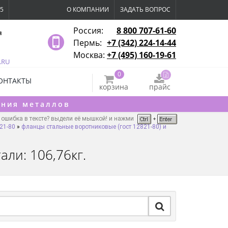
15
О КОМПАНИИ
ЗАДАТЬ ВОПРОС
Россия:
8 800 707-61-60
я
Пермь:
+7 (342) 224-14-44
Москва:
+7 (495) 160-19-61
.RU
0
ОНТАКТЫ
корзина
прайс
ения металлов
ошибка в тексте? выдели её мышкой! и нажми
21-80
»
фланцы стальные воротниковые (гост 12821-80) и
али: 106,76кг.