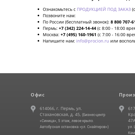
Ознакомьтесь с
ПРОДУКЦИЕЙ ПОД ЗАКАЗ
(
Позвоните нам:
По России (бесплатный звонок):
8 800 707-6
Пермь:
+7 (342) 224-14-44
(с 8:00 - 18:00 вр
Москва:
+7 (495) 160-1961
(с 7:00 - 16:00 вр
Напишите нам:
info@procion.ru
или воспол
Офис
Произ
614066, г. Пермь, ул.
617
Стахановская, д. 45,
Кра
(Бизнес-центр
47А
«Синица», 5 этаж, левое крыло.
Автобусная остановка «ул. Снайперов»)
ул.
Кам