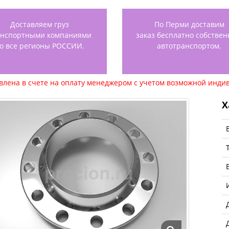
Доставляем груз
По Перми доставим
анспортными компаниями
заказ бесплатно собстве
о все регионы РОССИИ.
автотранспортом.
авлена в счете на оплату менеджером с учетом возможной индив
Х