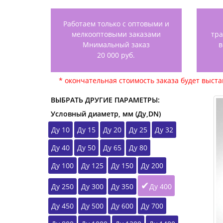
Работаем только с оптовыми и
мелкооптовыми заказами
тр
Мнимальный заказ
в
20 000 руб.
* окончательная стоимость заказа будет выст
ВЫБРАТЬ ДРУГИЕ ПАРАМЕТРЫ:
Условный диаметр, мм (Ду,DN)
Ду 10
Ду 15
Ду 20
Ду 25
Ду 32
Ду 40
Ду 50
Ду 65
Ду 80
Ду 100
Ду 125
Ду 150
Ду 200
Ду 250
Ду 300
Ду 350
Ду 400
Ду 450
Ду 500
Ду 600
Ду 700