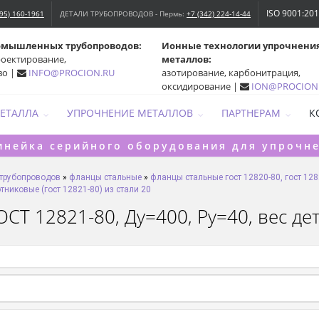
ISO 9001:20
495) 160-1961
ДЕТАЛИ ТРУБОПРОВОДОВ - Пермь:
+7 (342) 224-14-44
омышленных трубопроводов:
Ионные технологии упрочнени
роектирование,
металлов:
во |
INFO@PROCION.RU
азотирование, карбонитрация,
оксидирование |
ION@PROCION
МЕТАЛЛА
УПРОЧНЕНИЕ МЕТАЛЛОВ
ПАРТНЕРАМ
К
инейка серийного оборудования для упрочн
 трубопроводов
»
фланцы стальные
»
фланцы стальные гост 12820-80, гост 128
никовые (гост 12821-80) из стали 20
СТ 12821-80, Ду=400, Ру=40, вес дет