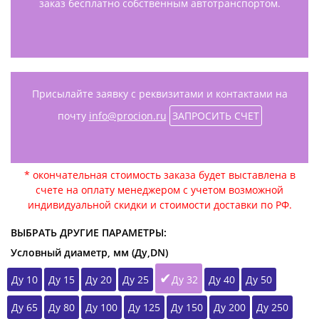
заказ бесплатно собственным автотранспортом.
Присылайте заявку с реквизитами и контактами на
почту
info@procion.ru
ЗАПРОСИТЬ СЧЕТ
* окончательная стоимость заказа будет выставлена в
счете на оплату менеджером с учетом возможной
индивидуальной скидки и стоимости доставки по РФ.
ВЫБРАТЬ ДРУГИЕ ПАРАМЕТРЫ:
Условный диаметр, мм (Ду,DN)
Ду 10
Ду 15
Ду 20
Ду 25
Ду 32
Ду 40
Ду 50
Ду 65
Ду 80
Ду 100
Ду 125
Ду 150
Ду 200
Ду 250