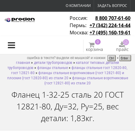
О КОМПАНИИ
ЗАДАТЬ ВОПРОС
Россия:
8 800 707-61-60
Пермь:
+7 (342) 224-14-44
Москва:
+7 (495) 160-19-61
0
корзина
прайс
ошибка в тексте? выдели её мышкой! и нажми
главная
»
детали трубопроводов
»
каталог типовых деталей
трубопроводов
»
фланцы стальные
»
фланцы стальные гост 12820-80,
гост 12821-80
»
фланцы стальные воротниковые (гост 12821-80) и
плоские (гост 12820-80) из стали 20
»
фланцы стальные воротниковые
(гост 12821-80) из стали 20
Фланец 1-32-25 сталь 20 ГОСТ
12821-80, Ду=32, Ру=25, вес
детали: 1,83кг.