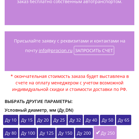
заказ бесплатно собственным автотранспортом.
Присылайте заявку с реквизитами и контактами на
почту
info@procion.ru
ЗАПРОСИТЬ СЧЕТ
* окончательная стоимость заказа будет выставлена в
счете на оплату менеджером с учетом возможной
индивидуальной скидки и стоимости доставки по РФ.
ВЫБРАТЬ ДРУГИЕ ПАРАМЕТРЫ:
Условный диаметр, мм (Ду,DN)
Ду 10
Ду 15
Ду 20
Ду 25
Ду 32
Ду 40
Ду 50
Ду 65
Ду 80
Ду 100
Ду 125
Ду 150
Ду 200
Ду 250