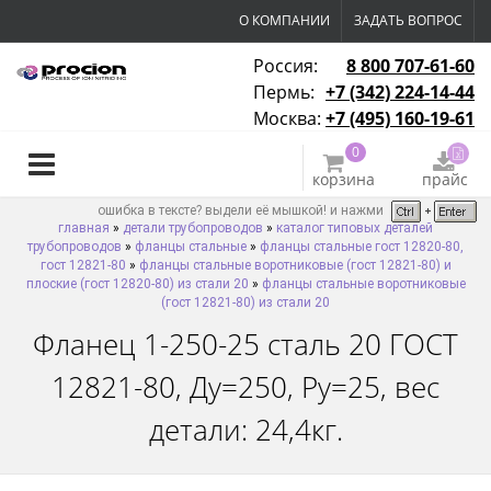
О КОМПАНИИ
ЗАДАТЬ ВОПРОС
Россия:
8 800 707-61-60
Пермь:
+7 (342) 224-14-44
Москва:
+7 (495) 160-19-61
0
корзина
прайс
ошибка в тексте? выдели её мышкой! и нажми
главная
»
детали трубопроводов
»
каталог типовых деталей
трубопроводов
»
фланцы стальные
»
фланцы стальные гост 12820-80,
гост 12821-80
»
фланцы стальные воротниковые (гост 12821-80) и
плоские (гост 12820-80) из стали 20
»
фланцы стальные воротниковые
(гост 12821-80) из стали 20
Фланец 1-250-25 сталь 20 ГОСТ
12821-80, Ду=250, Ру=25, вес
детали: 24,4кг.