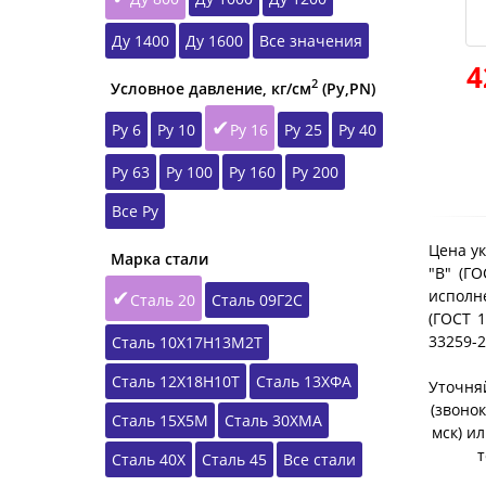
Ду 1400
Ду 1600
Все значения
4
2
Условное давление, кг/см
(Ру,РN)
Ру 6
Ру 10
Ру 16
Ру 25
Ру 40
Ру 63
Ру 100
Ру 160
Ру 200
Все Ру
Цена ук
Марка стали
"B" (Г
исполне
Сталь 20
Сталь 09Г2С
(ГОСТ 1
33259-
Сталь 10Х17Н13М2Т
Сталь 12Х18Н10Т
Сталь 13ХФА
Уточняй
(звонок
Сталь 15Х5М
Сталь 30ХМА
мск) и
т
Сталь 40Х
Сталь 45
Все стали