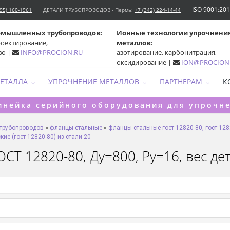
ISO 9001:20
495) 160-1961
ДЕТАЛИ ТРУБОПРОВОДОВ - Пермь:
+7 (342) 224-14-44
омышленных трубопроводов:
Ионные технологии упрочнени
роектирование,
металлов:
во |
INFO@PROCION.RU
азотирование, карбонитрация,
оксидирование |
ION@PROCION
МЕТАЛЛА
УПРОЧНЕНИЕ МЕТАЛЛОВ
ПАРТНЕРАМ
К
инейка серийного оборудования для упрочн
 трубопроводов
»
фланцы стальные
»
фланцы стальные гост 12820-80, гост 128
ие (гост 12820-80) из стали 20
СТ 12820-80, Ду=800, Ру=16, вес дет