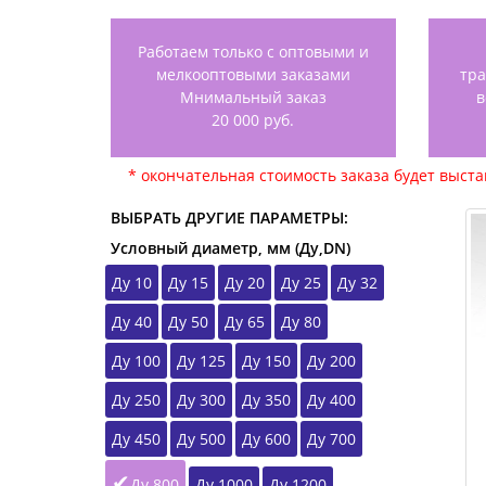
Работаем только с оптовыми и
мелкооптовыми заказами
тр
Мнимальный заказ
в
20 000 руб.
* окончательная стоимость заказа будет выст
ВЫБРАТЬ ДРУГИЕ ПАРАМЕТРЫ:
Условный диаметр, мм (Ду,DN)
Ду 10
Ду 15
Ду 20
Ду 25
Ду 32
Ду 40
Ду 50
Ду 65
Ду 80
Ду 100
Ду 125
Ду 150
Ду 200
Ду 250
Ду 300
Ду 350
Ду 400
Ду 450
Ду 500
Ду 600
Ду 700
Ду 800
Ду 1000
Ду 1200