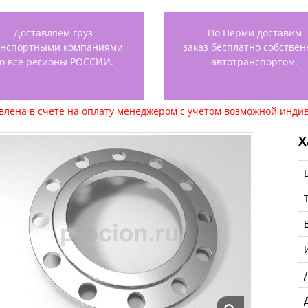
Доставляем груз
По Перми доставим
анспортными компаниями
заказ бесплатно собстве
о все регионы РОССИИ.
автотранспортом.
авлена в счете на оплату менеджером с учетом возможной индив
Х