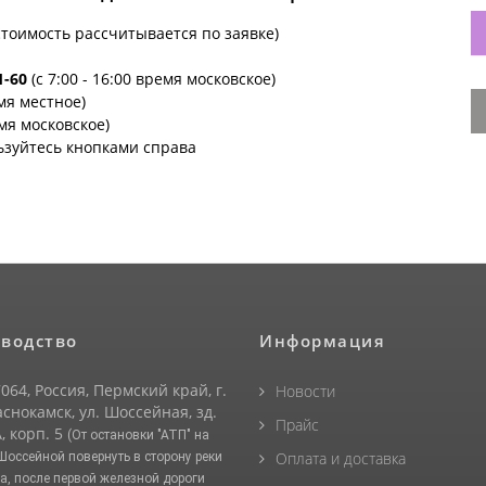
стоимость рассчитывается по заявке)
1-60
(с 7:00 - 16:00 время московское)
емя местное)
емя московское)
ьзуйтесь кнопками справа
водство
Информация
064, Россия, Пермский край, г.
Новости
снокамск, ул. Шоссейная, зд.
Прайс
, корп. 5
(От остановки "АТП" на
Оплата и доставка
 Шоссейной повернуть в сторону реки
а, после первой железной дороги