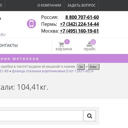
15
О КОМПАНИИ
ЗАДАТЬ ВОПРОС
Россия:
8 800 707-61-60
я
Пермь:
+7 (342) 224-14-44
Москва:
+7 (495) 160-19-61
.RU
0
ОНТАКТЫ
корзина
прайс
ения металлов
ошибка в тексте? выдели её мышкой! и нажми
21-80
»
фланцы стальные воротниковые (гост 12821-80) и
али: 104,41кг.