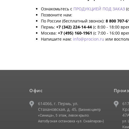
Ознакомьтесь с
ПРОДУКЦИЕЙ ПОД ЗАКАЗ
(
Позвоните нам:
По России (бесплатный звонок):
8 800 707-6
Пермь:
+7 (342) 224-14-44
(с 8:00 - 18:00 вр
Москва:
+7 (495) 160-1961
(с 7:00 - 16:00 вр
Напишите нам:
info@procion.ru
или воспол
Офис
Произ
614066, г. Пермь, ул.
617
Стахановская, д. 45,
Кра
(Бизнес-центр
47А
«Синица», 5 этаж, левое крыло.
Автобусная остановка «ул. Снайперов»)
ул.
Кам