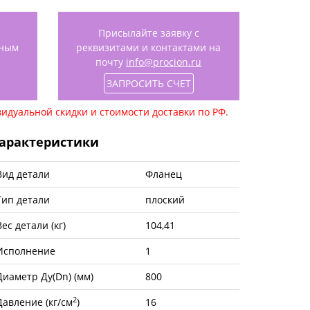
Присылайте заявку с
нным
реквизитами и контактами на
почту
info@procion.ru
ЗАПРОСИТЬ СЧЕТ
идуальной скидки и стоимости доставки по РФ.
арактеристики
Вид детали
Фланец
Тип детали
плоский
Вес детали (кг)
104,41
Исполнение
1
Диаметр Ду(Dn) (мм)
800
2
Давление (кг/см
)
16