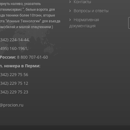
Контакты
ернуть налево, указатель
фтехимсервис ", белые ворота для
Вопросы и ответы
зда техники более 10тонн, вторые
Нормативная
ота "Ионные Технологии" для въезда
документация
омобилей и малой спецтехники.)
(342) 224-14-44
,
(495) 160-1961
,
 России:
8 800 707-61-60
п. номера в Перми:
(342) 229 75 56
(342) 229 75 12
(342) 229 75 23
@procion.ru