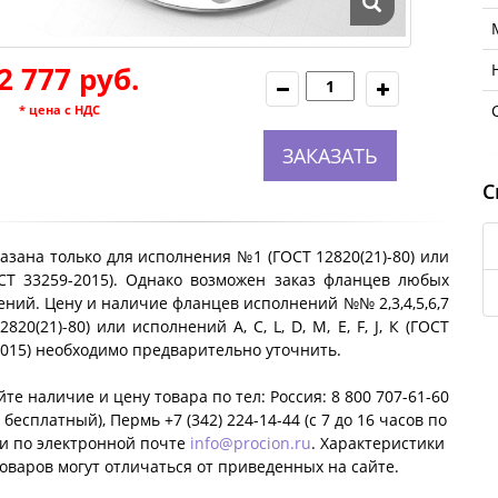
2 777 руб.
* цена с НДС
ЗАКАЗАТЬ
С
азана только для исполнения №1 (ГОСТ 12820(21)-80) или
ОСТ 33259-2015). Однако возможен заказ фланцев любых
ний. Цену и наличие фланцев исполнений №№ 2,3,4,5,6,7
2820(21)-80) или исполнений A, C, L, D, M, E, F, J, К (ГОСТ
2015) необходимо предварительно уточнить.
те наличие и цену товара по тел: Россия: 8 800 707-61-60
 бесплатный), Пермь +7 (342) 224-14-44 (c 7 до 16 часов по
ли по электронной почте
info@procion.ru
. Характеристики
оваров могут отличаться от приведенных на сайте.