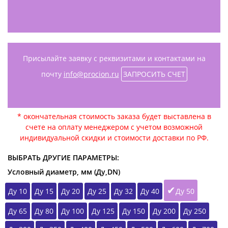
Присылайте заявку с реквизитами и контактами на
почту
info@procion.ru
ЗАПРОСИТЬ СЧЕТ
* окончательная стоимость заказа будет выставлена в
счете на оплату менеджером с учетом возможной
индивидуальной скидки и стоимости доставки по РФ.
ВЫБРАТЬ ДРУГИЕ ПАРАМЕТРЫ:
Условный диаметр, мм (Ду,DN)
Ду 10
Ду 15
Ду 20
Ду 25
Ду 32
Ду 40
Ду 50
Ду 65
Ду 80
Ду 100
Ду 125
Ду 150
Ду 200
Ду 250