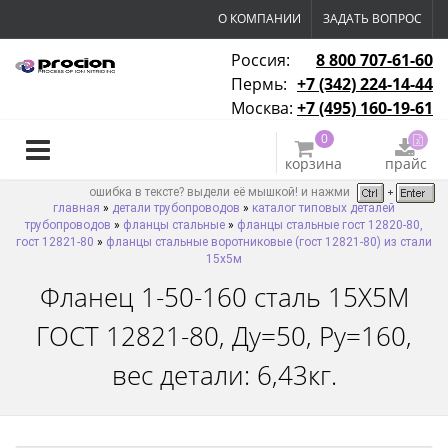
О КОМПАНИИ
ЗАДАТЬ ВОПРОС
Россия:
8 800 707-61-60
Пермь:
+7 (342) 224-14-44
Москва:
+7 (495) 160-19-61
0
корзина
прайс
ошибка в тексте? выдели её мышкой! и нажми
главная
»
детали трубопроводов
»
каталог типовых деталей
трубопроводов
»
фланцы стальные
»
фланцы стальные гост 12820-80,
гост 12821-80
»
фланцы стальные воротниковые (гост 12821-80) из стали
15х5м
Фланец 1-50-160 сталь 15Х5М
ГОСТ 12821-80, Ду=50, Ру=160,
вес детали: 6,43кг.