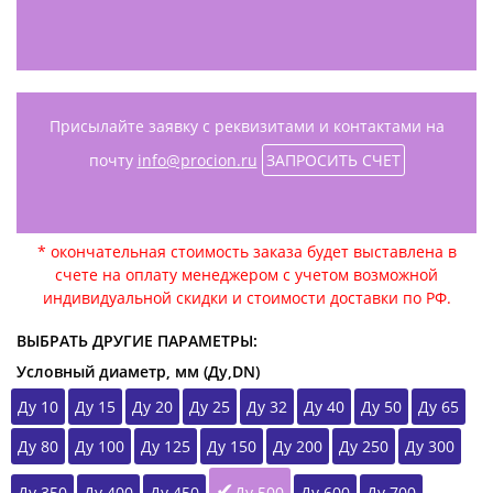
Присылайте заявку с реквизитами и контактами на
почту
info@procion.ru
ЗАПРОСИТЬ СЧЕТ
* окончательная стоимость заказа будет выставлена в
счете на оплату менеджером с учетом возможной
индивидуальной скидки и стоимости доставки по РФ.
ВЫБРАТЬ ДРУГИЕ ПАРАМЕТРЫ:
Условный диаметр, мм (Ду,DN)
Ду 10
Ду 15
Ду 20
Ду 25
Ду 32
Ду 40
Ду 50
Ду 65
Ду 80
Ду 100
Ду 125
Ду 150
Ду 200
Ду 250
Ду 300
Ду 350
Ду 400
Ду 450
Ду 500
Ду 600
Ду 700