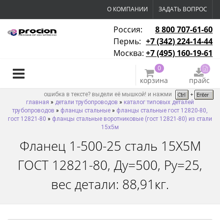
О КОМПАНИИ
ЗАДАТЬ ВОПРОС
Россия:
8 800 707-61-60
Пермь:
+7 (342) 224-14-44
Москва:
+7 (495) 160-19-61
0
корзина
прайс
ошибка в тексте? выдели её мышкой! и нажми
главная
»
детали трубопроводов
»
каталог типовых деталей
трубопроводов
»
фланцы стальные
»
фланцы стальные гост 12820-80,
гост 12821-80
»
фланцы стальные воротниковые (гост 12821-80) из стали
15х5м
Фланец 1-500-25 сталь 15Х5М
ГОСТ 12821-80, Ду=500, Ру=25,
вес детали: 88,91кг.