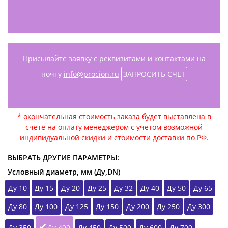
Присылайте заявку с реквизитами и контактами на
почту
info@procion.ru
ЗАПРОСИТЬ СЧЕТ
* окончательная стоимость заказа будет выставлена в
счете на оплату менеджером с учетом возможной
индивидуальной скидки и стоимости доставки по РФ.
ВЫБРАТЬ ДРУГИЕ ПАРАМЕТРЫ:
Условный диаметр, мм (Ду,DN)
Ду 10
Ду 15
Ду 20
Ду 25
Ду 32
Ду 40
Ду 50
Ду 65
Ду 80
Ду 100
Ду 125
Ду 150
Ду 200
Ду 250
Ду 300
Ду 350
Ду 400
Ду 450
Ду 500
Ду 600
Ду 700