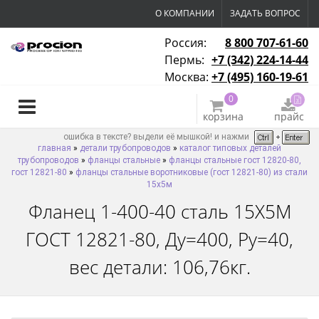
О КОМПАНИИ
ЗАДАТЬ ВОПРОС
Россия:
8 800 707-61-60
Пермь:
+7 (342) 224-14-44
Москва:
+7 (495) 160-19-61
0
корзина
прайс
ошибка в тексте? выдели её мышкой! и нажми
главная
»
детали трубопроводов
»
каталог типовых деталей
трубопроводов
»
фланцы стальные
»
фланцы стальные гост 12820-80,
гост 12821-80
»
фланцы стальные воротниковые (гост 12821-80) из стали
15х5м
Фланец 1-400-40 сталь 15Х5М
ГОСТ 12821-80, Ду=400, Ру=40,
вес детали: 106,76кг.