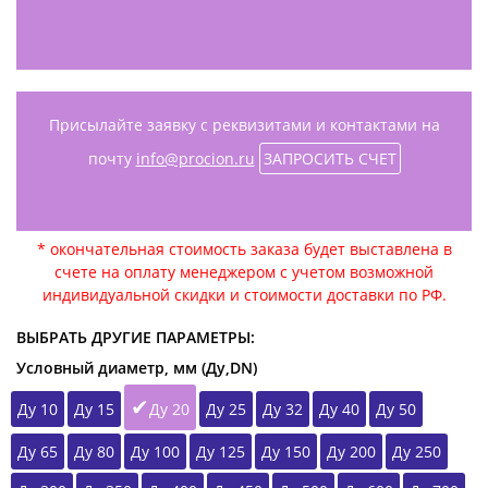
Присылайте заявку с реквизитами и контактами на
почту
info@procion.ru
ЗАПРОСИТЬ СЧЕТ
* окончательная стоимость заказа будет выставлена в
счете на оплату менеджером с учетом возможной
индивидуальной скидки и стоимости доставки по РФ.
ВЫБРАТЬ ДРУГИЕ ПАРАМЕТРЫ:
Условный диаметр, мм (Ду,DN)
Ду 10
Ду 15
Ду 20
Ду 25
Ду 32
Ду 40
Ду 50
Ду 65
Ду 80
Ду 100
Ду 125
Ду 150
Ду 200
Ду 250