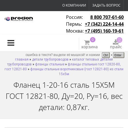
О КОМПАНИИ
ЗАДАТЬ ВОПРОС
Россия:
8 800 707-61-60
Пермь:
+7 (342) 224-14-44
Москва:
+7 (495) 160-19-61
0
корзина
прайс
ошибка в тексте? выдели её мышкой! и нажми
главная
»
детали трубопроводов
»
каталог типовых деталей
трубопроводов
»
фланцы стальные
»
фланцы стальные гост 12820-80,
гост 12821-80
»
фланцы стальные воротниковые (гост 12821-80) из стали
15х5м
Фланец 1-20-16 сталь 15Х5М
ГОСТ 12821-80, Ду=20, Ру=16, вес
детали: 0,87кг.