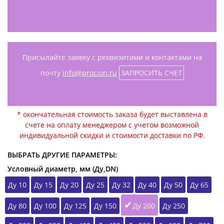
Присылайте заявку с реквизитами и контактами на
почту
info@procion.ru
ЗАПРОСИТЬ СЧЕТ
* окончательная стоимость заказа будет выставлена в
счете на оплату менеджером с учетом возможной
индивидуальной скидки и стоимости доставки по РФ.
ВЫБРАТЬ ДРУГИЕ ПАРАМЕТРЫ:
Условный диаметр, мм (Ду,DN)
Ду 10
Ду 15
Ду 20
Ду 25
Ду 32
Ду 40
Ду 50
Ду 65
Ду 80
Ду 100
Ду 125
Ду 150
Ду 200
Ду 250