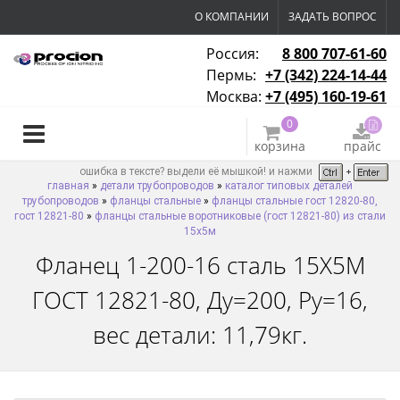
О КОМПАНИИ
ЗАДАТЬ ВОПРОС
Россия:
8 800 707-61-60
Пермь:
+7 (342) 224-14-44
Москва:
+7 (495) 160-19-61
0
корзина
прайс
ошибка в тексте? выдели её мышкой! и нажми
главная
»
детали трубопроводов
»
каталог типовых деталей
трубопроводов
»
фланцы стальные
»
фланцы стальные гост 12820-80,
гост 12821-80
»
фланцы стальные воротниковые (гост 12821-80) из стали
15х5м
Фланец 1-200-16 сталь 15Х5М
ГОСТ 12821-80, Ду=200, Ру=16,
вес детали: 11,79кг.