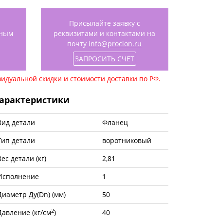
Присылайте заявку с
нным
реквизитами и контактами на
почту
info@procion.ru
ЗАПРОСИТЬ СЧЕТ
идуальной скидки и стоимости доставки по РФ.
арактеристики
Вид детали
Фланец
Тип детали
воротниковый
Вес детали (кг)
2,81
Исполнение
1
Диаметр Ду(Dn) (мм)
50
2
Давление (кг/см
)
40