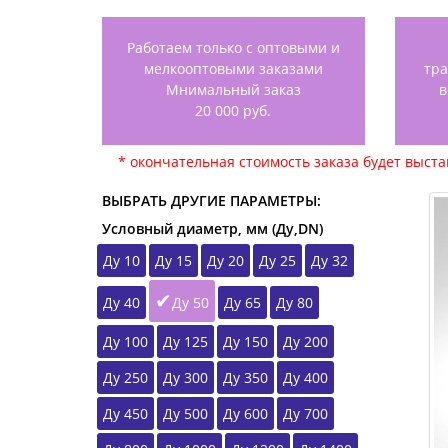
Работаем только с оптовыми и
мелкооптовыми заказами
тр
Мнимальный заказ
в
20 000 руб.
* окончательная стоимость заказа будет выст
ВЫБРАТЬ ДРУГИЕ ПАРАМЕТРЫ:
Условный диаметр, мм (Ду,DN)
Ду 10
Ду 15
Ду 20
Ду 25
Ду 32
Ду 40
Ду 50
Ду 65
Ду 80
Ду 100
Ду 125
Ду 150
Ду 200
Ду 250
Ду 300
Ду 350
Ду 400
Ду 450
Ду 500
Ду 600
Ду 700