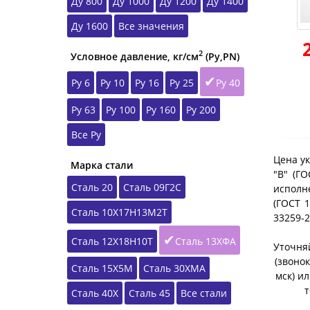
Ду 800
Ду 1000
Ду 1200
Ду 1400
Ду 1600
Все значения
2
Условное давление, кг/см
(Ру,РN)
Ру 6
Ру 10
Ру 16
Ру 25
Ру 40
Ру 63
Ру 100
Ру 160
Ру 200
Все Ру
Цена ук
Марка стали
"B" (Г
Сталь 20
Сталь 09Г2С
исполне
(ГОСТ 1
Сталь 10Х17Н13М2Т
33259-
Сталь 12Х18Н10Т
Сталь 13ХФА
Уточняй
(звонок
Сталь 15Х5М
Сталь 30ХМА
мск) и
т
Сталь 40Х
Сталь 45
Все стали