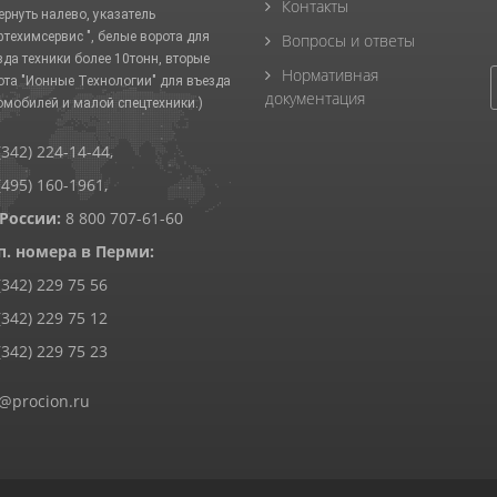
Контакты
ернуть налево, указатель
фтехимсервис ", белые ворота для
Вопросы и ответы
зда техники более 10тонн, вторые
Нормативная
ота "Ионные Технологии" для въезда
документация
омобилей и малой спецтехники.)
(342) 224-14-44
,
(495) 160-1961
,
 России:
8 800 707-61-60
п. номера в Перми:
(342) 229 75 56
(342) 229 75 12
(342) 229 75 23
@procion.ru