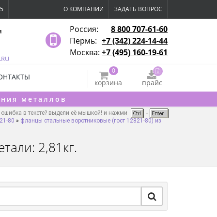
15
О КОМПАНИИ
ЗАДАТЬ ВОПРОС
Россия:
8 800 707-61-60
я
Пермь:
+7 (342) 224-14-44
Москва:
+7 (495) 160-19-61
.RU
0
ОНТАКТЫ
корзина
прайс
ения металлов
ошибка в тексте? выдели её мышкой! и нажми
21-80
»
фланцы стальные воротниковые (гост 12821-80) из
тали: 2,81кг.