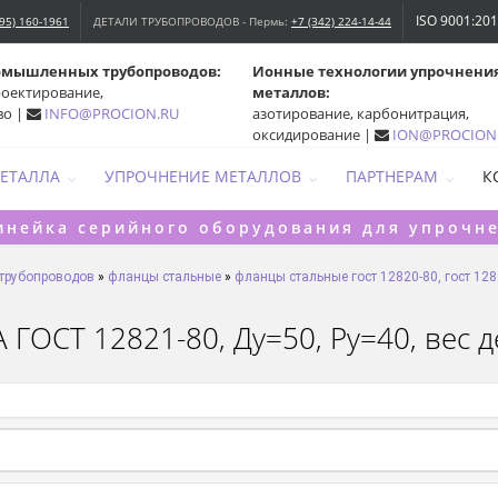
ISO 9001:20
495) 160-1961
ДЕТАЛИ ТРУБОПРОВОДОВ - Пермь:
+7 (342) 224-14-44
омышленных трубопроводов:
Ионные технологии упрочнени
роектирование,
металлов:
во |
INFO@PROCION.RU
азотирование, карбонитрация,
оксидирование |
ION@PROCION
МЕТАЛЛА
УПРОЧНЕНИЕ МЕТАЛЛОВ
ПАРТНЕРАМ
К
инейка серийного оборудования для упрочн
 трубопроводов
»
фланцы стальные
»
фланцы стальные гост 12820-80, гост 128
ГОСТ 12821-80, Ду=50, Ру=40, вес де