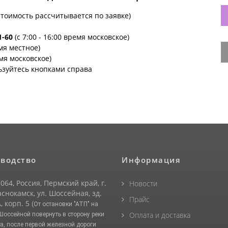
стоимость рассчитывается по заявке)
1-60
(с 7:00 - 16:00 время московское)
емя местное)
емя московское)
ьзуйтесь кнопками справа
водство
Информация
064, Россия, Пермский край, г.
Новости
снокамск, ул. Шоссейная, зд.
Прайс
, корп. 5
(От остановки "АТП" на
Оплата и доставка
 Шоссейной повернуть в сторону реки
а, после первой железной дороги