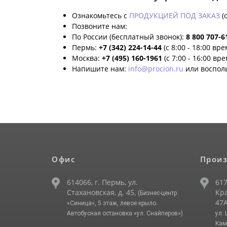
Ознакомьтесь с
ПРОДУКЦИЕЙ ПОД ЗАКАЗ
(
Позвоните нам:
По России (бесплатный звонок):
8 800 707-6
Пермь:
+7 (342) 224-14-44
(с 8:00 - 18:00 вр
Москва:
+7 (495) 160-1961
(с 7:00 - 16:00 вр
Напишите нам:
info@procion.ru
или воспол
Офис
Произ
614066, г. Пермь, ул.
617
Стахановская, д. 45,
Кра
(Бизнес-центр
47А
«Синица», 5 этаж, левое крыло.
Автобусная остановка «ул. Снайперов»)
ул.
Кам