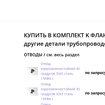
КУПИТЬ В КОМПЛЕКТ K ФЛА
другие детали трубопровод
ОТВОДЫ /
см. весь раздел
Отвод
коррозионностойкий 45
по запрос
градусов 32х5 сталь
13ХФА с
Отвод
коррозионностойкий 45
по запрос
градусов 32х3 сталь
13ХФА с
Отвод