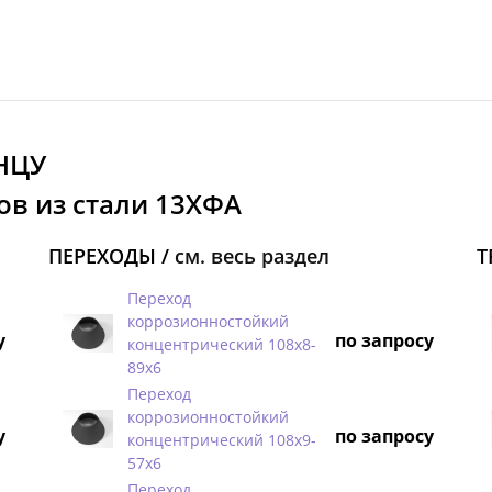
НЦУ
ов из стали 13ХФА
ПЕРЕХОДЫ /
см. весь раздел
Т
Переход
коррозионностойкий
у
по запросу
концентрический 108х8-
89х6
Переход
коррозионностойкий
у
по запросу
концентрический 108х9-
57х6
Переход