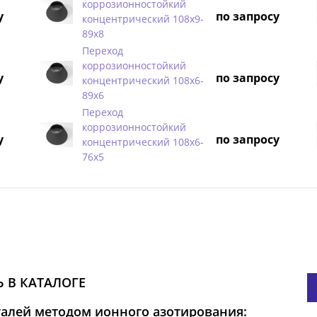
коррозионностойкий
у
по запросу
концентрический 108х9-
89х8
Переход
коррозионностойкий
у
по запросу
концентрический 108х6-
89х6
Переход
коррозионностойкий
у
по запросу
концентрический 108х6-
76х5
 В КАТАЛОГЕ
талей методом ионного азотирования: