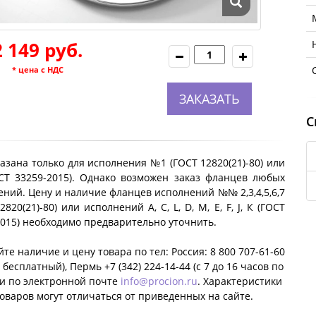
2 149 руб.
* цена с НДС
ЗАКАЗАТЬ
С
азана только для исполнения №1 (ГОСТ 12820(21)-80) или
ОСТ 33259-2015). Однако возможен заказ фланцев любых
ний. Цену и наличие фланцев исполнений №№ 2,3,4,5,6,7
2820(21)-80) или исполнений A, C, L, D, M, E, F, J, К (ГОСТ
2015) необходимо предварительно уточнить.
те наличие и цену товара по тел: Россия: 8 800 707-61-60
 бесплатный), Пермь +7 (342) 224-14-44 (c 7 до 16 часов по
ли по электронной почте
info@procion.ru
. Характеристики
оваров могут отличаться от приведенных на сайте.