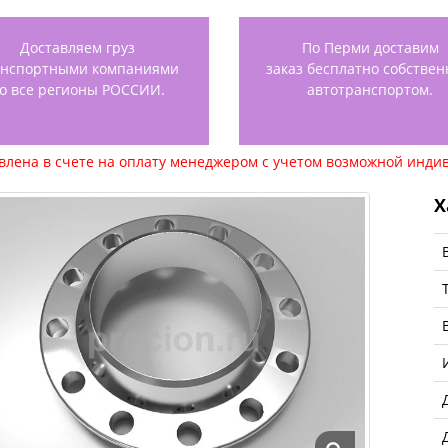
Доставляем груз
По Перми доставим
анспортными компаниями
заказ бесплатно собстве
о все регионы РОССИИ.
автотранспортом.
авлена в счете на оплату менеджером с учетом возможной индив
Х