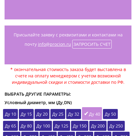
Присылайте заявку с реквизитами и контактами на
почту
info@procion.ru
ЗАПРОСИТЬ СЧЕТ
* окончательная стоимость заказа будет выставлена в
счете на оплату менеджером с учетом возможной
индивидуальной скидки и стоимости доставки по РФ.
ВЫБРАТЬ ДРУГИЕ ПАРАМЕТРЫ:
Условный диаметр, мм (Ду,DN)
Ду 10
Ду 15
Ду 20
Ду 25
Ду 32
Ду 40
Ду 50
Ду 65
Ду 80
Ду 100
Ду 125
Ду 150
Ду 200
Ду 250