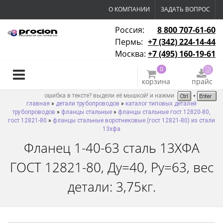
О КОМПАНИИ
ЗАДАТЬ ВОПРОС
Россия:
8 800 707-61-60
Пермь:
+7 (342) 224-14-44
Москва:
+7 (495) 160-19-61
0
корзина
прайс
ошибка в тексте? выдели её мышкой! и нажми
главная
»
детали трубопроводов
»
каталог типовых деталей
трубопроводов
»
фланцы стальные
»
фланцы стальные гост 12820-80,
гост 12821-80
»
фланцы стальные воротниковые (гост 12821-80) из стали
13хфа
Фланец 1-40-63 сталь 13ХФА
ГОСТ 12821-80, Ду=40, Ру=63, вес
детали: 3,75кг.