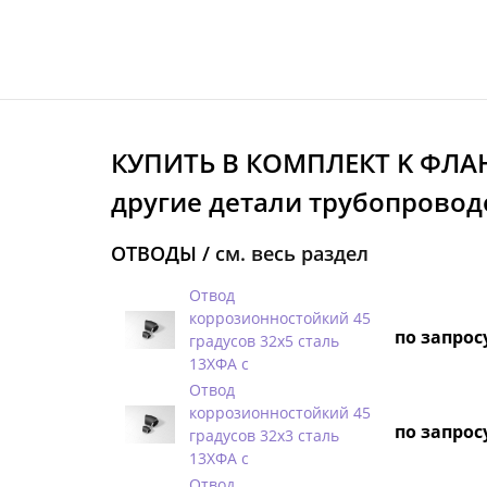
КУПИТЬ В КОМПЛЕКТ K ФЛА
другие детали трубопровод
ОТВОДЫ /
см. весь раздел
Отвод
коррозионностойкий 45
по запрос
градусов 32х5 сталь
13ХФА с
Отвод
коррозионностойкий 45
по запрос
градусов 32х3 сталь
13ХФА с
Отвод