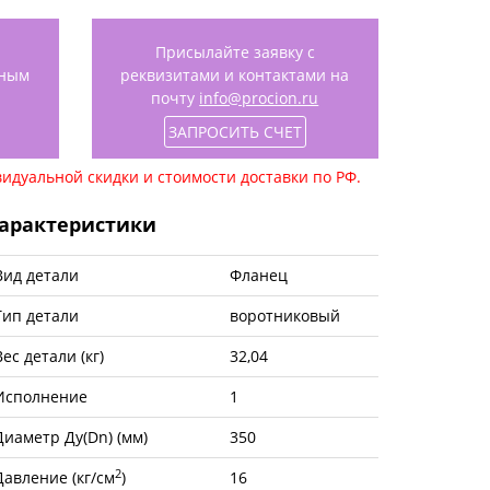
Присылайте заявку с
нным
реквизитами и контактами на
почту
info@procion.ru
ЗАПРОСИТЬ СЧЕТ
идуальной скидки и стоимости доставки по РФ.
арактеристики
Вид детали
Фланец
Тип детали
воротниковый
Вес детали (кг)
32,04
Исполнение
1
Диаметр Ду(Dn) (мм)
350
2
Давление (кг/см
)
16