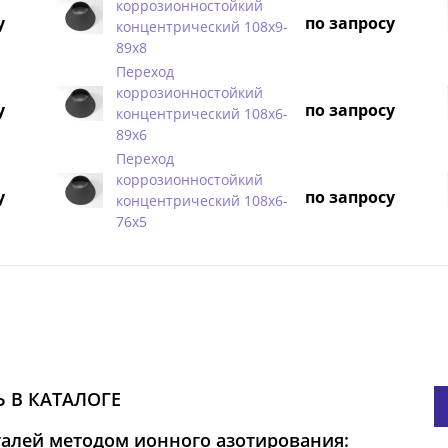
коррозионностойкий
у
по запросу
концентрический 108х9-
89х8
Переход
коррозионностойкий
у
по запросу
концентрический 108х6-
89х6
Переход
коррозионностойкий
у
по запросу
концентрический 108х6-
76х5
 В КАТАЛОГЕ
талей методом ионного азотирования: