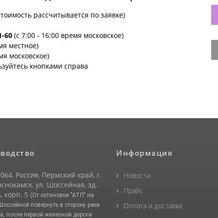
стоимость рассчитывается по заявке)
1-60
(с 7:00 - 16:00 время московское)
емя местное)
емя московское)
ьзуйтесь кнопками справа
водство
Информация
064, Россия, Пермский край, г.
Новости
снокамск, ул. Шоссейная, зд.
Прайс
, корп. 5
(От остановки "АТП" на
Оплата и доставка
 Шоссейной повернуть в сторону реки
а, после первой железной дороги