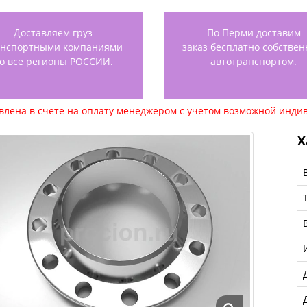
Доставляем груз
По Перми доставим
анспортными компаниями
заказ бесплатно собстве
о все регионы РОССИИ.
автотранспортом.
авлена в счете на оплату менеджером с учетом возможной индив
Х