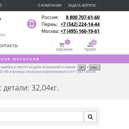
15
О КОМПАНИИ
ЗАДАТЬ ВОПРОС
Россия:
8 800 707-61-60
я
Пермь:
+7 (342) 224-14-44
Москва:
+7 (495) 160-19-61
.RU
0
ОНТАКТЫ
корзина
прайс
ения металлов
ошибка в тексте? выдели её мышкой! и нажми
21-80
»
фланцы стальные воротниковые (гост 12821-80) из
детали: 32,04кг.