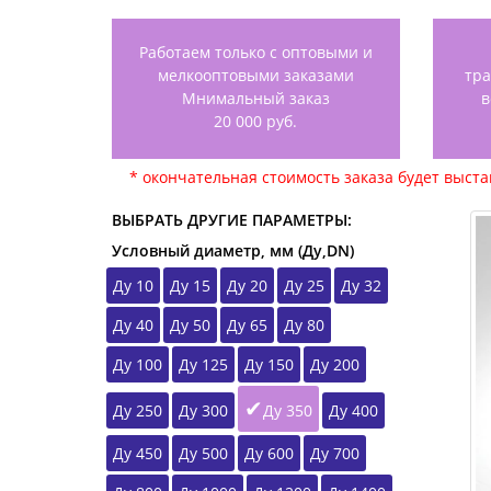
Работаем только с оптовыми и
мелкооптовыми заказами
тр
Мнимальный заказ
в
20 000 руб.
* окончательная стоимость заказа будет выст
ВЫБРАТЬ ДРУГИЕ ПАРАМЕТРЫ:
Условный диаметр, мм (Ду,DN)
Ду 10
Ду 15
Ду 20
Ду 25
Ду 32
Ду 40
Ду 50
Ду 65
Ду 80
Ду 100
Ду 125
Ду 150
Ду 200
Ду 250
Ду 300
Ду 350
Ду 400
Ду 450
Ду 500
Ду 600
Ду 700