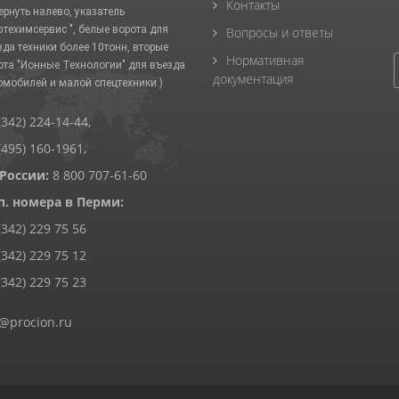
Контакты
ернуть налево, указатель
фтехимсервис ", белые ворота для
Вопросы и ответы
зда техники более 10тонн, вторые
Нормативная
ота "Ионные Технологии" для въезда
документация
омобилей и малой спецтехники.)
(342) 224-14-44
,
(495) 160-1961
,
 России:
8 800 707-61-60
п. номера в Перми:
(342) 229 75 56
(342) 229 75 12
(342) 229 75 23
@procion.ru