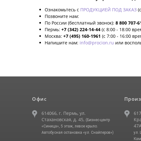
Ознакомьтесь с
ПРОДУКЦИЕЙ ПОД ЗАКАЗ
(
Позвоните нам:
По России (бесплатный звонок):
8 800 707-6
Пермь:
+7 (342) 224-14-44
(с 8:00 - 18:00 вр
Москва:
+7 (495) 160-1961
(с 7:00 - 16:00 вр
Напишите нам:
info@procion.ru
или воспол
Офис
Произ
614066, г. Пермь, ул.
617
Стахановская, д. 45,
Кра
(Бизнес-центр
47А
«Синица», 5 этаж, левое крыло.
Автобусная остановка «ул. Снайперов»)
ул.
Кам