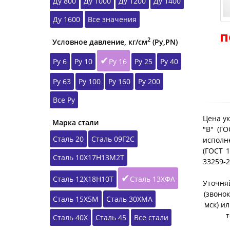
Ду 800
Ду 1000
Ду 1200
Ду 1400
Ду 1600
Все значения
п
2
Условное давление, кг/см
(Ру,РN)
Ру 6
Ру 10
Ру 16
Ру 25
Ру 40
Ру 63
Ру 100
Ру 160
Ру 200
Все Ру
Цена ук
Марка стали
"B" (Г
Сталь 20
Сталь 09Г2С
исполне
(ГОСТ 1
Сталь 10Х17Н13М2Т
33259-
Сталь 12Х18Н10Т
Сталь 13ХФА
Уточняй
(звонок
Сталь 15Х5М
Сталь 30ХМА
мск) и
т
Сталь 40Х
Сталь 45
Все стали