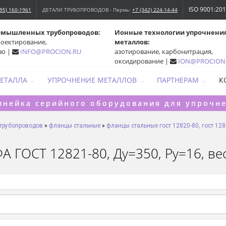
ISO 9001:20
495) 160-1961
ДЕТАЛИ ТРУБОПРОВОДОВ - Пермь:
+7 (342) 224-14-44
омышленных трубопроводов:
Ионные технологии упрочнени
роектирование,
металлов:
во |
INFO@PROCION.RU
азотирование, карбонитрация,
оксидирование |
ION@PROCION
МЕТАЛЛА
УПРОЧНЕНИЕ МЕТАЛЛОВ
ПАРТНЕРАМ
К
инейка серийного оборудования для упрочн
 трубопроводов
»
фланцы стальные
»
фланцы стальные гост 12820-80, гост 128
 ГОСТ 12821-80, Ду=350, Ру=16, вес 