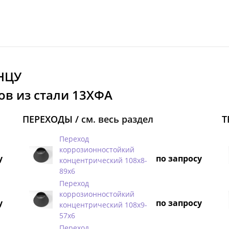
НЦУ
ов из стали 13ХФА
ПЕРЕХОДЫ /
см. весь раздел
Т
Переход
коррозионностойкий
у
по запросу
концентрический 108х8-
89х6
Переход
коррозионностойкий
у
по запросу
концентрический 108х9-
57х6
Переход