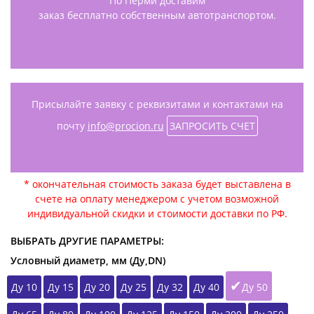
По Перми доставим
заказ бесплатно собственным автотранспортом.
Присылайте заявку с реквизитами и контактами на
почту
info@procion.ru
ЗАПРОСИТЬ СЧЕТ
* окончательная стоимость заказа будет выставлена в
счете на оплату менеджером с учетом возможной
индивидуальной скидки и стоимости доставки по РФ.
ВЫБРАТЬ ДРУГИЕ ПАРАМЕТРЫ:
Условный диаметр, мм (Ду,DN)
Ду 10
Ду 15
Ду 20
Ду 25
Ду 32
Ду 40
Ду 50