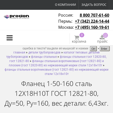
О КОМПАНИИ
ЗАДАТЬ ВОПРОС
Россия:
8 800 707-61-60
Пермь:
+7 (342) 224-14-44
Москва:
+7 (495) 160-19-61
0
корзина
прайс
ошибка в тексте? выдели её мышкой! и нажми
главная
»
детали трубопроводов
»
каталог типовых деталей
трубопроводов
»
фланцы стальные
»
фланцы стальные гост 12820-80,
гост 12821-80
»
фланцы стальные воротниковые (гост 12821-80) и
плоские (гост 12820-80) из нержавеющей марки стали 12х18н10т
»
фланцы стальные воротниковые (гост 12821-80) из нержавеющей марки
стали 12х18н10т
Фланец 1-50-160 сталь
12Х18Н10Т ГОСТ 12821-80,
Ду=50, Ру=160, вес детали: 6,43кг.