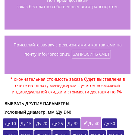
По Перми доставим
заказ бесплатно собственным автотранспортом.
Присылайте заявку с реквизитами и контактами на
почту
info@procion.ru
ЗАПРОСИТЬ СЧЕТ
* окончательная стоимость заказа будет выставлена в
счете на оплату менеджером с учетом возможной
индивидуальной скидки и стоимости доставки по РФ.
ВЫБРАТЬ ДРУГИЕ ПАРАМЕТРЫ:
Условный диаметр, мм (Ду,DN)
Ду 10
Ду 15
Ду 20
Ду 25
Ду 32
Ду 40
Ду 50