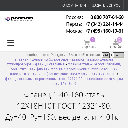
О КОМПАНИИ
ЗАДАТЬ ВОПРОС
Россия:
8 800 707-61-60
Пермь:
+7 (342) 224-14-44
Москва:
+7 (495) 160-19-61
0
корзина
прайс
ошибка в тексте? выдели её мышкой! и нажми
главная
»
детали трубопроводов
»
каталог типовых деталей
трубопроводов
»
фланцы стальные
»
фланцы стальные гост 12820-80,
гост 12821-80
»
фланцы стальные воротниковые (гост 12821-80) и
плоские (гост 12820-80) из нержавеющей марки стали 12х18н10т
»
фланцы стальные воротниковые (гост 12821-80) из нержавеющей марки
стали 12х18н10т
Фланец 1-40-160 сталь
12Х18Н10Т ГОСТ 12821-80,
Ду=40, Ру=160, вес детали: 4,01кг.