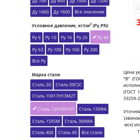
Ду 700
Ду 800
Ду 1000
Ду 1200
Ду 1400
Ду 1600
Все значения
2
Условное давление, кг/см
(Ру,РN)
Ру 6
Ру 10
Ру 16
Ру 25
Ру 40
Ру 63
Ру 100
Ру 160
Ру 200
Все Ру
Цена ук
Марка стали
"B" (Г
Сталь 20
Сталь 09Г2С
исполне
(ГОСТ 1
Сталь 10Х17Н13М2Т
33259-
Сталь 12Х18Н10Т
Сталь 13ХФА
Уточняй
(звонок
Сталь 15Х5М
Сталь 30ХМА
мск) и
т
Сталь 40Х
Сталь 45
Все стали