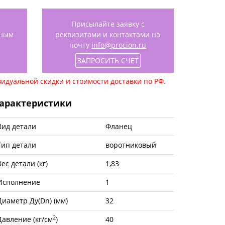
Присылайте заявку с
нным
реквизитами и контактами на
почту
info@procion.ru
ЗАПРОСИТЬ СЧЕТ
идуальной скидки и стоимости доставки по РФ.
арактеристики
Вид детали
Фланец
Тип детали
воротниковый
Вес детали (кг)
1,83
Исполнение
1
Диаметр Ду(Dn) (мм)
32
2
Давление (кг/см
)
40