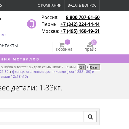
15
О КОМПАНИИ
ЗАДАТЬ ВОПРОС
Россия:
8 800 707-61-60
я
Пермь:
+7 (342) 224-14-44
Москва:
+7 (495) 160-19-61
.RU
0
ОНТАКТЫ
корзина
прайс
ения металлов
ошибка в тексте? выдели её мышкой! и нажми
21-80
»
фланцы стальные воротниковые (гост 12821-80) и
 стали 12х18н10т
с детали: 1,83кг.