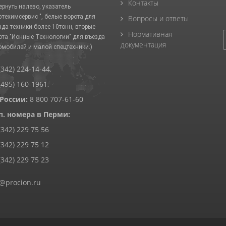
Контакты
ернуть налево, указатель
фтехимсервис ", белые ворота для
Вопросы и ответы
зда техники более 10тонн, вторые
Нормативная
ота "Ионные Технологии" для въезда
документация
омобилей и малой спецтехники.)
(342) 224-14-44
,
(495) 160-1961
,
 России:
8 800 707-61-60
п. номера в Перми:
(342) 229 75 56
(342) 229 75 12
(342) 229 75 23
@procion.ru