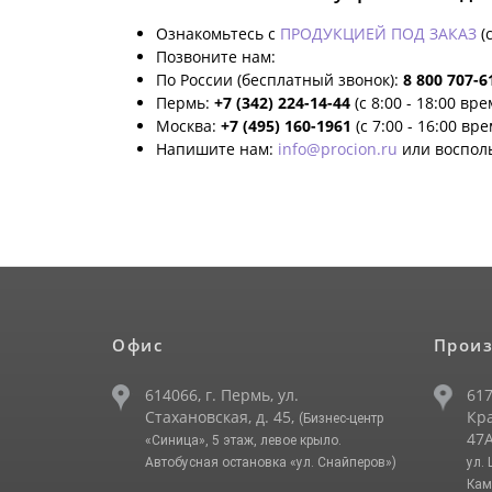
Ознакомьтесь с
ПРОДУКЦИЕЙ ПОД ЗАКАЗ
(
Позвоните нам:
По России (бесплатный звонок):
8 800 707-6
Пермь:
+7 (342) 224-14-44
(с 8:00 - 18:00 вр
Москва:
+7 (495) 160-1961
(с 7:00 - 16:00 вр
Напишите нам:
info@procion.ru
или воспол
Офис
Произ
614066, г. Пермь, ул.
617
Стахановская, д. 45,
Кра
(Бизнес-центр
47А
«Синица», 5 этаж, левое крыло.
Автобусная остановка «ул. Снайперов»)
ул.
Кам