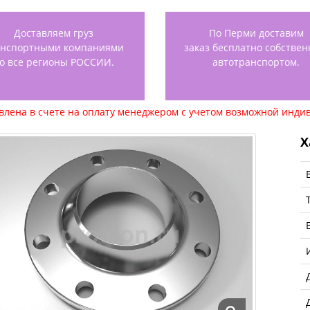
Доставляем груз
По Перми доставим
анспортными компаниями
заказ бесплатно собстве
о все регионы РОССИИ.
автотранспортом.
авлена в счете на оплату менеджером с учетом возможной индив
Х