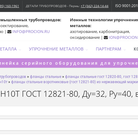
ISO 9001:20
495) 160-1961
ДЕТАЛИ ТРУБОПРОВОДОВ - Пермь:
+7 (342) 224-14-44
омышленных трубопроводов:
Ионные технологии упрочнени
роектирование,
металлов:
во |
INFO@PROCION.RU
азотирование, карбонитрация,
оксидирование |
ION@PROCION
МЕТАЛЛА
УПРОЧНЕНИЕ МЕТАЛЛОВ
ПАРТНЕРАМ
К
инейка серийного оборудования для упрочн
 трубопроводов
»
фланцы стальные
»
фланцы стальные гост 12820-80, гост 128
н10т
»
фланцы стальные воротниковые (гост 12821-80) из нержавеющей марки
10Т ГОСТ 12821-80, Ду=32, Ру=40, ве