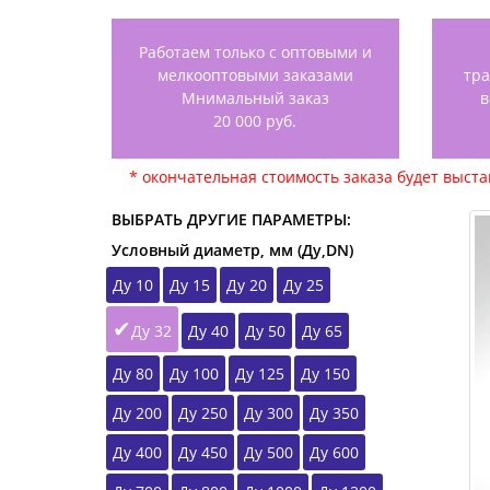
Работаем только с оптовыми и
мелкооптовыми заказами
тр
Мнимальный заказ
в
20 000 руб.
* окончательная стоимость заказа будет выст
ВЫБРАТЬ ДРУГИЕ ПАРАМЕТРЫ:
Условный диаметр, мм (Ду,DN)
Ду 10
Ду 15
Ду 20
Ду 25
Ду 32
Ду 40
Ду 50
Ду 65
Ду 80
Ду 100
Ду 125
Ду 150
Ду 200
Ду 250
Ду 300
Ду 350
Ду 400
Ду 450
Ду 500
Ду 600