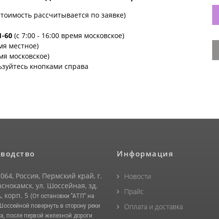
стоимость рассчитывается по заявке)
1-60
(с 7:00 - 16:00 время московское)
емя местное)
емя московское)
ьзуйтесь кнопками справа
водство
Информация
064, Россия, Пермский край, г.
Новости
снокамск, ул. Шоссейная, зд.
Прайс
, корп. 5
(От остановки "АТП" на
Оплата и доставка
 Шоссейной повернуть в сторону реки
а, после первой железной дороги