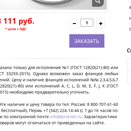
3 111 руб.
* цена с НДС
ЗАКАЗАТЬ
С
азана только для исполнения №1 (ГОСТ 12820(21)-80) или
ОСТ 33259-2015). Однако возможен заказ фланцев любых
ний. Цену и наличие фланцев исполнений №№ 2,3,4,5,6,7
2820(21)-80) или исполнений A, C, L, D, M, E, F, J, К (ГОСТ
2015) необходимо предварительно уточнить.
те наличие и цену товара по тел: Россия: 8 800 707-61-60
 бесплатный), Пермь +7 (342) 224-14-44 (c 7 до 16 часов по
ли по электронной почте
info@procion.ru
. Характеристики
оваров могут отличаться от приведенных на сайте.