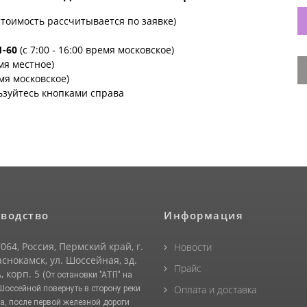
стоимость рассчитывается по заявке)
1-60
(с 7:00 - 16:00 время московское)
емя местное)
емя московское)
ьзуйтесь кнопками справа
водство
Информация
064, Россия, Пермский край, г.
Новости
снокамск, ул. Шоссейная, зд.
Прайс
, корп. 5
(От остановки "АТП" на
Оплата и доставка
 Шоссейной повернуть в сторону реки
а, после первой железной дороги