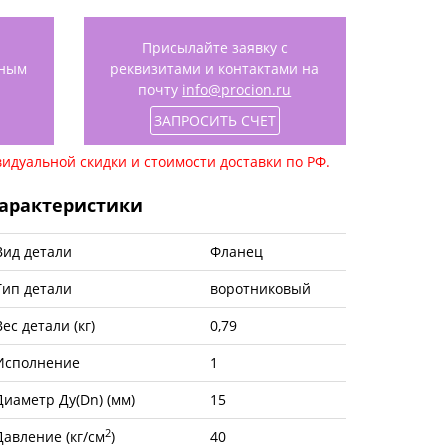
Присылайте заявку с
нным
реквизитами и контактами на
почту
info@procion.ru
ЗАПРОСИТЬ СЧЕТ
идуальной скидки и стоимости доставки по РФ.
арактеристики
Вид детали
Фланец
Тип детали
воротниковый
Вес детали (кг)
0,79
Исполнение
1
Диаметр Ду(Dn) (мм)
15
2
Давление (кг/см
)
40