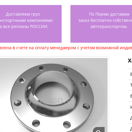
Доставляем груз
По Перми доставим
анспортными компаниями
заказ бесплатно собстве
о все регионы РОССИИ.
автотранспортом.
авлена в счете на оплату менеджером с учетом возможной индив
Х