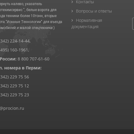
Контакты
ернуть налево, указатель
фтехимсервис ", белые ворота для
Вопросы и ответы
зда техники более 10тонн, вторые
Нормативная
ота "Ионные Технологии" для въезда
документация
омобилей и малой спецтехники.)
(342) 224-14-44
,
(495) 160-1961
,
 России:
8 800 707-61-60
п. номера в Перми:
(342) 229 75 56
(342) 229 75 12
(342) 229 75 23
@procion.ru