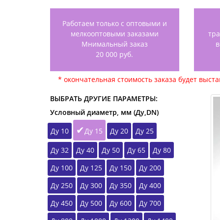
Работаем только с оптовыми и
мелкооптовыми заказами
тр
Мнимальный заказ
в
20 000 руб.
* окончательная стоимость заказа будет выст
ВЫБРАТЬ ДРУГИЕ ПАРАМЕТРЫ:
Условный диаметр, мм (Ду,DN)
Ду 10
Ду 15
Ду 20
Ду 25
Ду 32
Ду 40
Ду 50
Ду 65
Ду 80
Ду 100
Ду 125
Ду 150
Ду 200
Ду 250
Ду 300
Ду 350
Ду 400
Ду 450
Ду 500
Ду 600
Ду 700