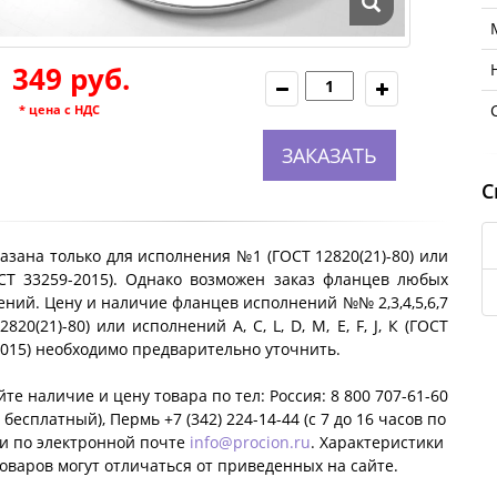
1 349 руб.
* цена с НДС
ЗАКАЗАТЬ
С
азана только для исполнения №1 (ГОСТ 12820(21)-80) или
ОСТ 33259-2015). Однако возможен заказ фланцев любых
ний. Цену и наличие фланцев исполнений №№ 2,3,4,5,6,7
2820(21)-80) или исполнений A, C, L, D, M, E, F, J, К (ГОСТ
2015) необходимо предварительно уточнить.
те наличие и цену товара по тел: Россия: 8 800 707-61-60
 бесплатный), Пермь +7 (342) 224-14-44 (c 7 до 16 часов по
ли по электронной почте
info@procion.ru
. Характеристики
оваров могут отличаться от приведенных на сайте.