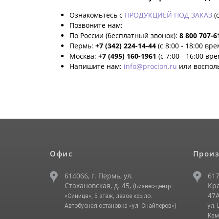
Ознакомьтесь с
ПРОДУКЦИЕЙ ПОД ЗАКАЗ
(
Позвоните нам:
По России (бесплатный звонок):
8 800 707-6
Пермь:
+7 (342) 224-14-44
(с 8:00 - 18:00 вр
Москва:
+7 (495) 160-1961
(с 7:00 - 16:00 вр
Напишите нам:
info@procion.ru
или воспол
Офис
Произ
614066, г. Пермь, ул.
617
Стахановская, д. 45,
Кра
(Бизнес-центр
47А
«Синица», 5 этаж, левое крыло.
Автобусная остановка «ул. Снайперов»)
ул.
Кам