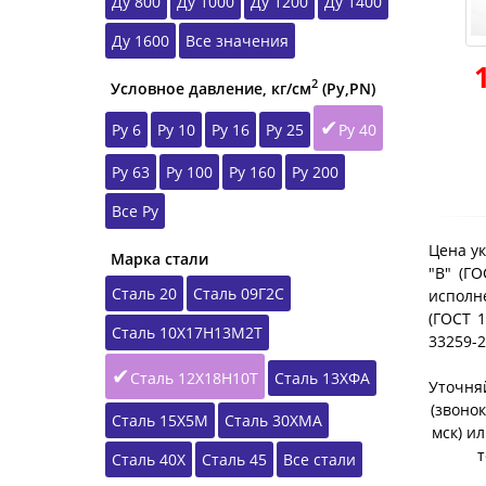
Ду 800
Ду 1000
Ду 1200
Ду 1400
Ду 1600
Все значения
2
Условное давление, кг/см
(Ру,РN)
Ру 6
Ру 10
Ру 16
Ру 25
Ру 40
Ру 63
Ру 100
Ру 160
Ру 200
Все Ру
Цена ук
Марка стали
"B" (Г
Сталь 20
Сталь 09Г2С
исполне
(ГОСТ 1
Сталь 10Х17Н13М2Т
33259-
Сталь 12Х18Н10Т
Сталь 13ХФА
Уточняй
(звонок
Сталь 15Х5М
Сталь 30ХМА
мск) и
т
Сталь 40Х
Сталь 45
Все стали