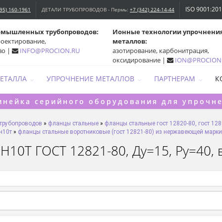
ISO 9001:20
495) 160-1961
ДЕТАЛИ ТРУБОПРОВОДОВ - Пермь:
+7 (342) 224-14-44
омышленных трубопроводов:
Ионные технологии упрочнени
роектирование,
металлов:
во |
INFO@PROCION.RU
азотирование, карбонитрация,
оксидирование |
ION@PROCION
МЕТАЛЛА
УПРОЧНЕНИЕ МЕТАЛЛОВ
ПАРТНЕРАМ
К
инейка серийного оборудования для упрочн
 трубопроводов
»
фланцы стальные
»
фланцы стальные гост 12820-80, гост 128
н10т
»
фланцы стальные воротниковые (гост 12821-80) из нержавеющей марки
10Т ГОСТ 12821-80, Ду=15, Ру=40, ве