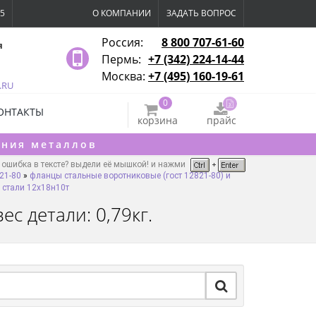
15
О КОМПАНИИ
ЗАДАТЬ ВОПРОС
Россия:
8 800 707-61-60
я
Пермь:
+7 (342) 224-14-44
Москва:
+7 (495) 160-19-61
.RU
0
ОНТАКТЫ
корзина
прайс
ения металлов
ошибка в тексте? выдели её мышкой! и нажми
21-80
»
фланцы стальные воротниковые (гост 12821-80) и
 стали 12х18н10т
с детали: 0,79кг.