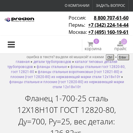
О КОМПАНИИ
ЗАДАТЬ ВОПРОС
Россия:
8 800 707-61-60
Пермь:
+7 (342) 224-14-44
Москва:
+7 (495) 160-19-61
0
корзина
прайс
ошибка в тексте? выдели её мышкой! и нажми
главная
»
детали трубопроводов
»
каталог типовых деталей
трубопроводов
»
фланцы стальные
»
фланцы стальные гост 12820-80,
гост 12821-80
»
фланцы стальные воротниковые (гост 12821-80) и
плоские (гост 12820-80) из нержавеющей марки стали 12х18н10т
»
фланцы стальные и плоские (гост 12820-80) из нержавеющей марки
стали 12х18н10т
Фланец 1-700-25 сталь
12Х18Н10Т ГОСТ 12820-80,
Ду=700, Ру=25, вес детали: