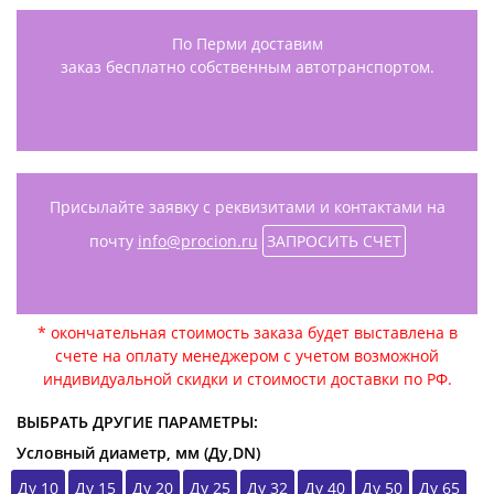
По Перми доставим
заказ бесплатно собственным автотранспортом.
Присылайте заявку с реквизитами и контактами на
почту
info@procion.ru
ЗАПРОСИТЬ СЧЕТ
* окончательная стоимость заказа будет выставлена в
счете на оплату менеджером с учетом возможной
индивидуальной скидки и стоимости доставки по РФ.
ВЫБРАТЬ ДРУГИЕ ПАРАМЕТРЫ:
Условный диаметр, мм (Ду,DN)
Ду 10
Ду 15
Ду 20
Ду 25
Ду 32
Ду 40
Ду 50
Ду 65