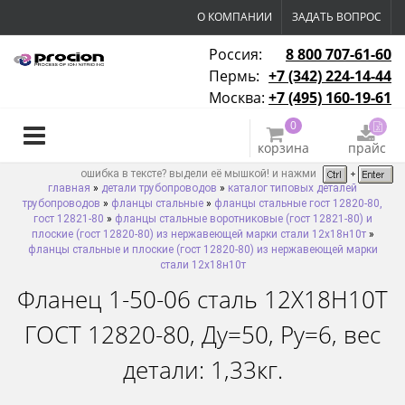
О КОМПАНИИ
ЗАДАТЬ ВОПРОС
Россия:
8 800 707-61-60
Пермь:
+7 (342) 224-14-44
Москва:
+7 (495) 160-19-61
0
корзина
прайс
ошибка в тексте? выдели её мышкой! и нажми
главная
»
детали трубопроводов
»
каталог типовых деталей
трубопроводов
»
фланцы стальные
»
фланцы стальные гост 12820-80,
гост 12821-80
»
фланцы стальные воротниковые (гост 12821-80) и
плоские (гост 12820-80) из нержавеющей марки стали 12х18н10т
»
фланцы стальные и плоские (гост 12820-80) из нержавеющей марки
стали 12х18н10т
Фланец 1-50-06 сталь 12Х18Н10Т
ГОСТ 12820-80, Ду=50, Ру=6, вес
детали: 1,33кг.