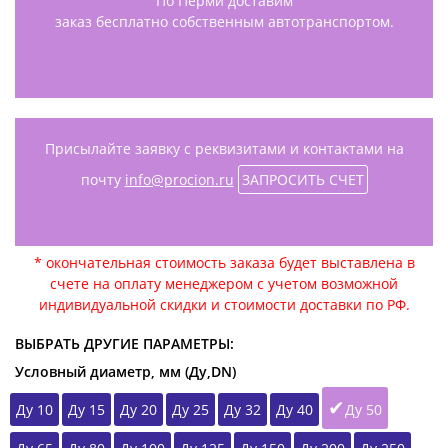
По Перми доставим
заказ бесплатно собственным автотранспортом.
Присылайте заявку с реквизитами и контактами на
почту
info@procion.ru
ЗАПРОСИТЬ СЧЕТ
* окончательная стоимость заказа будет выставлена в
счете на оплату менеджером с учетом возможной
индивидуальной скидки и стоимости доставки по РФ.
ВЫБРАТЬ ДРУГИЕ ПАРАМЕТРЫ:
Условный диаметр, мм (Ду,DN)
Ду 10
Ду 15
Ду 20
Ду 25
Ду 32
Ду 40
Ду 50