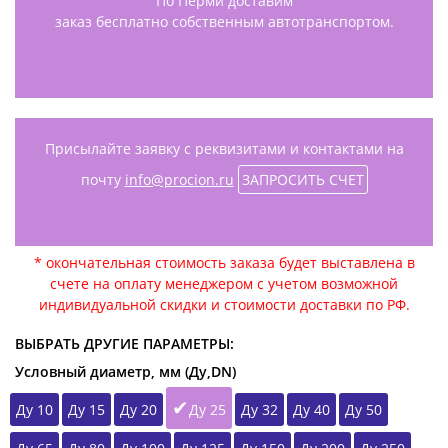
По Перми доставим
заказ бесплатно собственным автотранспортом.
Присылайте заявку с реквизитами и контактами на
почту
info@procion.ru
ЗАПРОСИТЬ СЧЕТ
* окончательная стоимость заказа будет выставлена в
счете на оплату менеджером с учетом возможной
индивидуальной скидки и стоимости доставки по РФ.
ВЫБРАТЬ ДРУГИЕ ПАРАМЕТРЫ:
Условный диаметр, мм (Ду,DN)
Ду 10
Ду 15
Ду 20
Ду 25
Ду 32
Ду 40
Ду 50