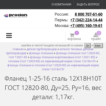
О КОМПАНИИ
ЗАДАТЬ ВОПРОС
Россия:
8 800 707-61-60
Пермь:
+7 (342) 224-14-44
Москва:
+7 (495) 160-19-61
0
корзина
прайс
ошибка в тексте? выдели её мышкой! и нажми
главная
»
детали трубопроводов
»
каталог типовых деталей
трубопроводов
»
фланцы стальные
»
фланцы стальные гост 12820-80,
гост 12821-80
»
фланцы стальные воротниковые (гост 12821-80) и
плоские (гост 12820-80) из нержавеющей марки стали 12х18н10т
»
фланцы стальные и плоские (гост 12820-80) из нержавеющей марки
стали 12х18н10т
Фланец 1-25-16 сталь 12Х18Н10Т
ГОСТ 12820-80, Ду=25, Ру=16, вес
детали: 1,17кг.