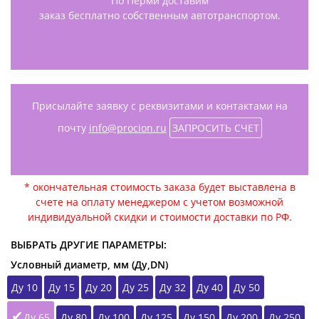
По Перми доставим
заказ бесплатно собственным автотранспортом.
Присылайте заявку с реквизитами и контактами на
почту
info@procion.ru
ЗАПРОСИТЬ СЧЕТ
* окончательная стоимость заказа будет выставлена в
счете на оплату менеджером с учетом возможной
индивидуальной скидки и стоимости доставки по РФ.
ВЫБРАТЬ ДРУГИЕ ПАРАМЕТРЫ:
Условный диаметр, мм (Ду,DN)
Ду 10
Ду 15
Ду 20
Ду 25
Ду 32
Ду 40
Ду 50
Ду 65
Ду 80
Ду 100
Ду 125
Ду 150
Ду 200
Ду 250