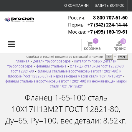
О КОМПАНИИ
ЗАДАТЬ ВОПРОС
Россия:
8 800 707-61-60
Пермь:
+7 (342) 224-14-44
Москва:
+7 (495) 160-19-61
0
корзина
прайс
ошибка в тексте? выдели её мышкой! и нажми
главная
»
детали трубопроводов
»
каталог типовых деталей
трубопроводов
»
фланцы стальные
»
фланцы стальные гост 12820-80,
гост 12821-80
»
фланцы стальные воротниковые (гост 12821-80) и
плоские (гост 12820-80) из нержавеющей марки стали 10х17н13м2т
»
фланцы стальные воротниковые (гост 12821-80) из нержавеющей марки
стали 10х17н13м2т
Фланец 1-65-100 сталь
10Х17Н13М2Т ГОСТ 12821-80,
Ду=65, Ру=100, вес детали: 8,52кг.