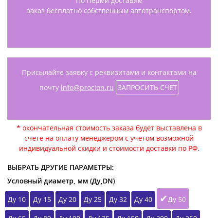
По Перми доставим
заказ бесплатно собственным автотранспортом.
Присылайте заявку с реквизитами и контактами на
почту
info@procion.ru
ЗАПРОСИТЬ СЧЕТ
* окончательная стоимость заказа будет выставлена в
счете на оплату менеджером с учетом возможной
индивидуальной скидки и стоимости доставки по РФ.
ВЫБРАТЬ ДРУГИЕ ПАРАМЕТРЫ:
Условный диаметр, мм (Ду,DN)
Ду 10
Ду 15
Ду 20
Ду 25
Ду 32
Ду 40
Ду 50