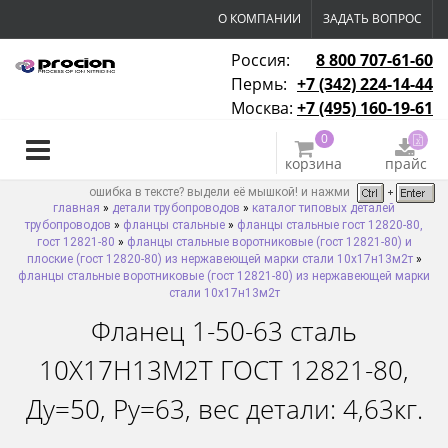
О КОМПАНИИ
ЗАДАТЬ ВОПРОС
Россия:
8 800 707-61-60
Пермь:
+7 (342) 224-14-44
Москва:
+7 (495) 160-19-61
0
корзина
прайс
ошибка в тексте? выдели её мышкой! и нажми
главная
»
детали трубопроводов
»
каталог типовых деталей
трубопроводов
»
фланцы стальные
»
фланцы стальные гост 12820-80,
гост 12821-80
»
фланцы стальные воротниковые (гост 12821-80) и
плоские (гост 12820-80) из нержавеющей марки стали 10х17н13м2т
»
фланцы стальные воротниковые (гост 12821-80) из нержавеющей марки
стали 10х17н13м2т
Фланец 1-50-63 сталь
10Х17Н13М2Т ГОСТ 12821-80,
Ду=50, Ру=63, вес детали: 4,63кг.