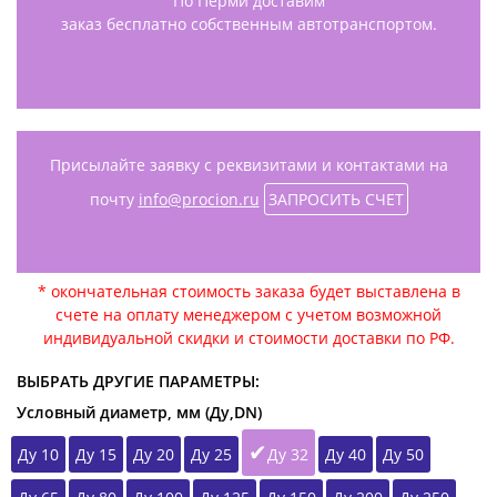
По Перми доставим
заказ бесплатно собственным автотранспортом.
Присылайте заявку с реквизитами и контактами на
почту
info@procion.ru
ЗАПРОСИТЬ СЧЕТ
* окончательная стоимость заказа будет выставлена в
счете на оплату менеджером с учетом возможной
индивидуальной скидки и стоимости доставки по РФ.
ВЫБРАТЬ ДРУГИЕ ПАРАМЕТРЫ:
Условный диаметр, мм (Ду,DN)
Ду 10
Ду 15
Ду 20
Ду 25
Ду 32
Ду 40
Ду 50