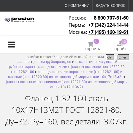
О КОМПАНИИ
ЗАДАТЬ ВОПРОС
Россия:
8 800 707-61-60
Пермь:
+7 (342) 224-14-44
Москва:
+7 (495) 160-19-61
0
корзина
прайс
ошибка в тексте? выдели её мышкой! и нажми
главная
»
детали трубопроводов
»
каталог типовых деталей
трубопроводов
»
фланцы стальные
»
фланцы стальные гост 12820-80,
гост 12821-80
»
фланцы стальные воротниковые (гост 12821-80) и
плоские (гост 12820-80) из нержавеющей марки стали 10х17н13м2т
»
фланцы стальные воротниковые (гост 12821-80) из нержавеющей марки
стали 10х17н13м2т
Фланец 1-32-160 сталь
10Х17Н13М2Т ГОСТ 12821-80,
Ду=32, Ру=160, вес детали: 3,07кг.