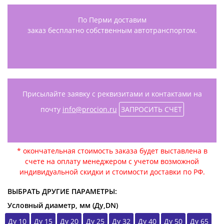
По Перми доставим
заказ бесплатно собственным автотранспортом.
Присылайте заявку с реквизитами и контактами на
почту
info@procion.ru
ЗАПРОСИТЬ СЧЕТ
* окончательная стоимость заказа будет выставлена в
счете на оплату менеджером с учетом возможной
индивидуальной скидки и стоимости доставки по РФ.
ВЫБРАТЬ ДРУГИЕ ПАРАМЕТРЫ:
Условный диаметр, мм (Ду,DN)
Ду 10
Ду 15
Ду 20
Ду 25
Ду 32
Ду 40
Ду 50
Ду 65