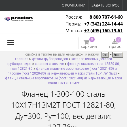
О КОМПАНИИ
ЗАДАТЬ ВОПРОС
Россия:
8 800 707-61-60
Пермь:
+7 (342) 224-14-44
Москва:
+7 (495) 160-19-61
0
корзина
прайс
ошибка в тексте? выдели её мышкой! и нажми
главная
»
детали трубопроводов
»
каталог типовых деталей
трубопроводов
»
фланцы стальные
»
фланцы стальные гост 12820-80,
гост 12821-80
»
фланцы стальные воротниковые (гост 12821-80) и
плоские (гост 12820-80) из нержавеющей марки стали 10х17н13м2т
»
фланцы стальные воротниковые (гост 12821-80) из нержавеющей марки
стали 10х17н13м2т
Фланец 1-300-100 сталь
10Х17Н13М2Т ГОСТ 12821-80,
Ду=300, Ру=100, вес детали: