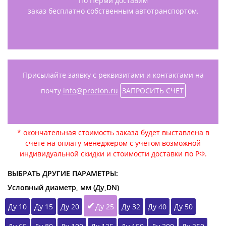
По Перми доставим
заказ бесплатно собственным автотранспортом.
Присылайте заявку с реквизитами и контактами на
почту
info@procion.ru
ЗАПРОСИТЬ СЧЕТ
* окончательная стоимость заказа будет выставлена в
счете на оплату менеджером с учетом возможной
индивидуальной скидки и стоимости доставки по РФ.
ВЫБРАТЬ ДРУГИЕ ПАРАМЕТРЫ:
Условный диаметр, мм (Ду,DN)
Ду 10
Ду 15
Ду 20
Ду 25
Ду 32
Ду 40
Ду 50