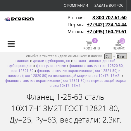
О КОМПАНИИ
ЗАДАТЬ ВОПРОС
Россия:
8 800 707-61-60
Пермь:
+7 (342) 224-14-44
Москва:
+7 (495) 160-19-61
0
корзина
прайс
ошибка в тексте? выдели её мышкой! и нажми
главная
»
детали трубопроводов
»
каталог типовых деталей
трубопроводов
»
фланцы стальные
»
фланцы стальные гост 12820-80,
гост 12821-80
»
фланцы стальные воротниковые (гост 12821-80) и
плоские (гост 12820-80) из нержавеющей марки стали 10х17н13м2т
»
фланцы стальные воротниковые (гост 12821-80) из нержавеющей марки
стали 10х17н13м2т
Фланец 1-25-63 сталь
10Х17Н13М2Т ГОСТ 12821-80,
Ду=25, Ру=63, вес детали: 2,3кг.