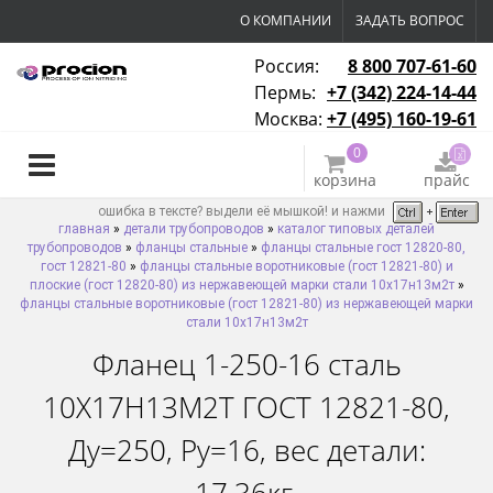
О КОМПАНИИ
ЗАДАТЬ ВОПРОС
Россия:
8 800 707-61-60
Пермь:
+7 (342) 224-14-44
Москва:
+7 (495) 160-19-61
0
корзина
прайс
ошибка в тексте? выдели её мышкой! и нажми
главная
»
детали трубопроводов
»
каталог типовых деталей
трубопроводов
»
фланцы стальные
»
фланцы стальные гост 12820-80,
гост 12821-80
»
фланцы стальные воротниковые (гост 12821-80) и
плоские (гост 12820-80) из нержавеющей марки стали 10х17н13м2т
»
фланцы стальные воротниковые (гост 12821-80) из нержавеющей марки
стали 10х17н13м2т
Фланец 1-250-16 сталь
10Х17Н13М2Т ГОСТ 12821-80,
Ду=250, Ру=16, вес детали: