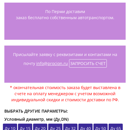
По Перми доставим
заказ бесплатно собственным автотранспортом.
Присылайте заявку с реквизитами и контактами на
почту
info@procion.ru
ЗАПРОСИТЬ СЧЕТ
* окончательная стоимость заказа будет выставлена в
счете на оплату менеджером с учетом возможной
индивидуальной скидки и стоимости доставки по РФ.
ВЫБРАТЬ ДРУГИЕ ПАРАМЕТРЫ:
Условный диаметр, мм (Ду,DN)
Ду 10
Ду 15
Ду 20
Ду 25
Ду 32
Ду 40
Ду 50
Ду 65