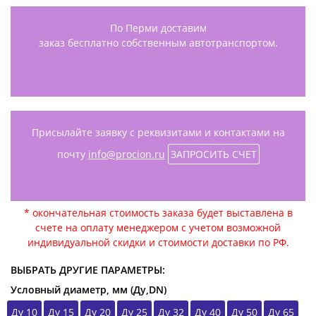
По Перми доставим
заказ бесплатно собственным автотранспортом.
Присылайте заявку с реквизитами и контактами на
почту
info@procion.ru
ЗАПРОСИТЬ СЧЕТ
* окончательная стоимость заказа будет выставлена в
счете на оплату менеджером с учетом возможной
индивидуальной скидки и стоимости доставки по РФ.
ВЫБРАТЬ ДРУГИЕ ПАРАМЕТРЫ:
Условный диаметр, мм (Ду,DN)
Ду 10
Ду 15
Ду 20
Ду 25
Ду 32
Ду 40
Ду 50
Ду 65