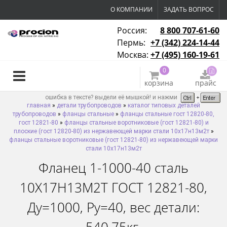
О КОМПАНИИ
ЗАДАТЬ ВОПРОС
Россия:
8 800 707-61-60
Пермь:
+7 (342) 224-14-44
Москва:
+7 (495) 160-19-61
0
корзина
прайс
ошибка в тексте? выдели её мышкой! и нажми
главная
»
детали трубопроводов
»
каталог типовых деталей
трубопроводов
»
фланцы стальные
»
фланцы стальные гост 12820-80,
гост 12821-80
»
фланцы стальные воротниковые (гост 12821-80) и
плоские (гост 12820-80) из нержавеющей марки стали 10х17н13м2т
»
фланцы стальные воротниковые (гост 12821-80) из нержавеющей марки
стали 10х17н13м2т
Фланец 1-1000-40 сталь
10Х17Н13М2Т ГОСТ 12821-80,
Ду=1000, Ру=40, вес детали: