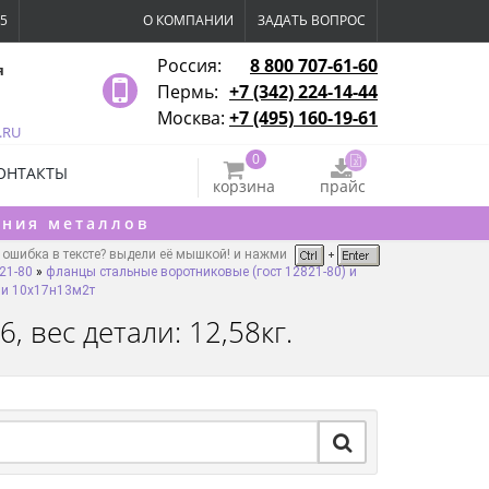
15
О КОМПАНИИ
ЗАДАТЬ ВОПРОС
Россия:
8 800 707-61-60
я
Пермь:
+7 (342) 224-14-44
Москва:
+7 (495) 160-19-61
.RU
0
ОНТАКТЫ
корзина
прайс
ения металлов
ошибка в тексте? выдели её мышкой! и нажми
21-80
»
фланцы стальные воротниковые (гост 12821-80) и
ли 10х17н13м2т
 вес детали: 12,58кг.