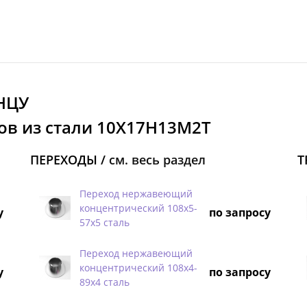
НЦУ
ов из стали 10Х17Н13М2Т
ПЕРЕХОДЫ /
см. весь раздел
Т
Переход нержавеющий
концентрический 108х5-
у
по запросу
57х5 сталь
Переход нержавеющий
концентрический 108х4-
у
по запросу
89х4 сталь