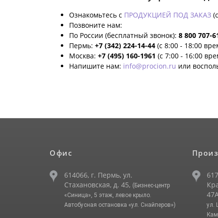
Ознакомьтесь с
ПРОДУКЦИЕЙ ПОД ЗАКАЗ
(
Позвоните нам:
По России (бесплатный звонок):
8 800 707-6
Пермь:
+7 (342) 224-14-44
(с 8:00 - 18:00 вр
Москва:
+7 (495) 160-1961
(с 7:00 - 16:00 вр
Напишите нам:
info@procion.ru
или воспол
Офис
Произ
614066, г. Пермь, ул.
617
Стахановская, д. 45,
Кра
(Бизнес-центр
47А
«Синица», 5 этаж, левое крыло.
Автобусная остановка «ул. Снайперов»)
ул.
Кам