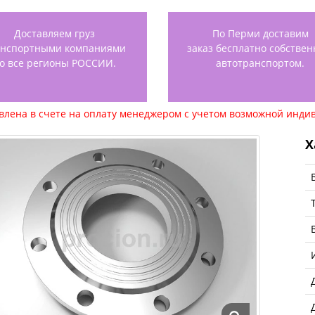
Доставляем груз
По Перми доставим
анспортными компаниями
заказ бесплатно собстве
о все регионы РОССИИ.
автотранспортом.
авлена в счете на оплату менеджером с учетом возможной индив
Х