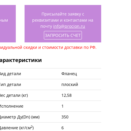
Присылайте заявку с
нным
реквизитами и контактами на
почту
info@procion.ru
ЗАПРОСИТЬ СЧЕТ
идуальной скидки и стоимости доставки по РФ.
арактеристики
Вид детали
Фланец
Тип детали
плоский
Вес детали (кг)
12,58
Исполнение
1
Диаметр Ду(Dn) (мм)
350
2
Давление (кг/см
)
6