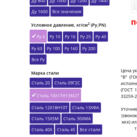
Ду 800
Ду 1000
Ду 1200
Ду 1400
Ду 1600
Все значения
п
2
Условное давление, кг/см
(Ру,РN)
Ру 6
Ру 10
Ру 16
Ру 25
Ру 40
Ру 63
Ру 100
Ру 160
Ру 200
Все Ру
Цена ук
Марка стали
"B" (Г
Сталь 20
Сталь 09Г2С
исполне
(ГОСТ 1
Сталь 10Х17Н13М2Т
33259-
Сталь 12Х18Н10Т
Сталь 13ХФА
Уточняй
(звонок
Сталь 15Х5М
Сталь 30ХМА
мск) и
т
Сталь 40Х
Сталь 45
Все стали