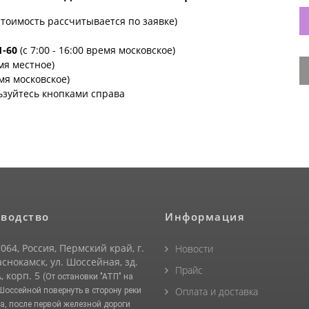
стоимость рассчитывается по заявке)
1-60
(с 7:00 - 16:00 время московское)
емя местное)
емя московское)
ьзуйтесь кнопками справа
водство
Информация
064, Россия, Пермский край, г.
Новости
снокамск, ул. Шоссейная, зд.
Прайс
, корп. 5
(От остановки "АТП" на
Оплата и доставка
 Шоссейной повернуть в сторону реки
а, после первой железной дороги