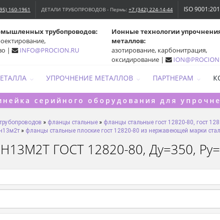
ISO 9001:20
495) 160-1961
ДЕТАЛИ ТРУБОПРОВОДОВ - Пермь:
+7 (342) 224-14-44
омышленных трубопроводов:
Ионные технологии упрочнени
роектирование,
металлов:
во |
INFO@PROCION.RU
азотирование, карбонитрация,
оксидирование |
ION@PROCION
МЕТАЛЛА
УПРОЧНЕНИЕ МЕТАЛЛОВ
ПАРТНЕРАМ
К
инейка серийного оборудования для упрочн
 трубопроводов
»
фланцы стальные
»
фланцы стальные гост 12820-80, гост 128
7н13м2т
»
фланцы стальные плоские гост 12820-80 из нержавеющей марки ста
Н13М2Т ГОСТ 12820-80, Ду=350, Ру=6,