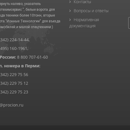
Контакты
ернуть налево, указатель
фтехимсервис ", белые ворота для
Вопросы и ответы
зда техники более 10тонн, вторые
Нормативная
ота "Ионные Технологии" для въезда
документация
омобилей и малой спецтехники.)
(342) 224-14-44
,
(495) 160-1961
,
 России:
8 800 707-61-60
п. номера в Перми:
(342) 229 75 56
(342) 229 75 12
(342) 229 75 23
@procion.ru