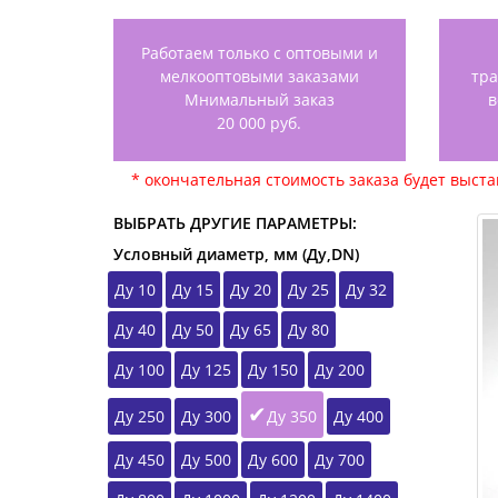
Работаем только с оптовыми и
мелкооптовыми заказами
тр
Мнимальный заказ
в
20 000 руб.
* окончательная стоимость заказа будет выст
ВЫБРАТЬ ДРУГИЕ ПАРАМЕТРЫ:
Условный диаметр, мм (Ду,DN)
Ду 10
Ду 15
Ду 20
Ду 25
Ду 32
Ду 40
Ду 50
Ду 65
Ду 80
Ду 100
Ду 125
Ду 150
Ду 200
Ду 250
Ду 300
Ду 350
Ду 400
Ду 450
Ду 500
Ду 600
Ду 700