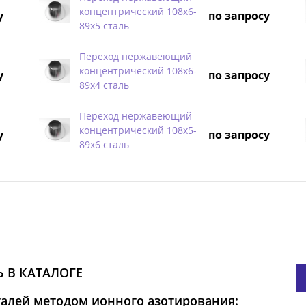
концентрический 108х6-
у
по запросу
89х5 сталь
Переход нержавеющий
концентрический 108х6-
у
по запросу
89х4 сталь
Переход нержавеющий
концентрический 108х5-
у
по запросу
89х6 сталь
 В КАТАЛОГЕ
талей методом ионного азотирования: