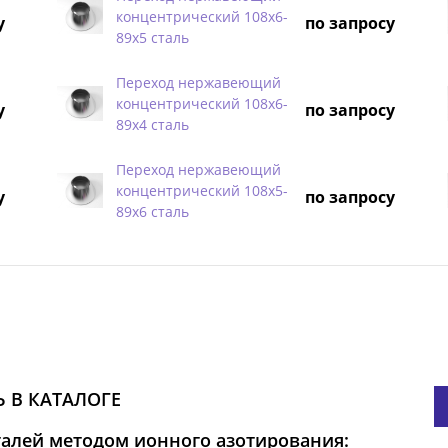
концентрический 108х6-
у
по запросу
89х5 сталь
Переход нержавеющий
концентрический 108х6-
у
по запросу
89х4 сталь
Переход нержавеющий
концентрический 108х5-
у
по запросу
89х6 сталь
 В КАТАЛОГЕ
талей методом ионного азотирования: