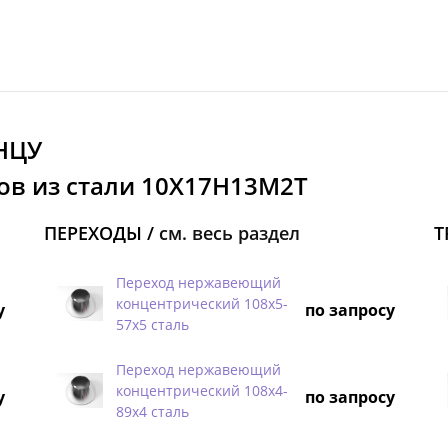
НЦУ
ов из стали 10Х17Н13М2Т
ПЕРЕХОДЫ /
см. весь раздел
Т
Переход нержавеющий
концентрический 108х5-
у
по запросу
57х5 сталь
Переход нержавеющий
концентрический 108х4-
у
по запросу
89х4 сталь