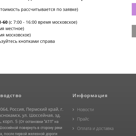
стоимость рассчитывается по заявке)
1-60
(с 7:00 - 16:00 время московское)
емя местное)
емя московское)
ьзуйтесь кнопками справа
водство
Информация
064, Россия, Пермский край, г.
Новости
снокамск, ул. Шоссейная, зд.
Прайс
, корп. 5
(От остановки "АТП" на
Оплата и доставка
 Шоссейной повернуть в сторону реки
а, после первой железной дороги