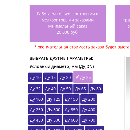
Работаем только с оптовыми и
мелкооптовыми заказами
тр
Мнимальный заказ
в
20 000 руб.
* окончательная стоимость заказа будет выст
ВЫБРАТЬ ДРУГИЕ ПАРАМЕТРЫ:
Условный диаметр, мм (Ду,DN)
Ду 10
Ду 15
Ду 20
Ду 25
Ду 32
Ду 40
Ду 50
Ду 65
Ду 80
Ду 100
Ду 125
Ду 150
Ду 200
Ду 250
Ду 300
Ду 350
Ду 400
Ду 450
Ду 500
Ду 600
Ду 700