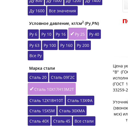
Ду 800
Ду 1000
Ду 1200
Ду 1400
Ду 1600
Все значения
п
2
Условное давление, кг/см
(Ру,РN)
Ру 6
Ру 10
Ру 16
Ру 25
Ру 40
Ру 63
Ру 100
Ру 160
Ру 200
Все Ру
Цена ук
Марка стали
"B" (Г
Сталь 20
Сталь 09Г2С
исполне
(ГОСТ 1
Сталь 10Х17Н13М2Т
33259-
Сталь 12Х18Н10Т
Сталь 13ХФА
Уточняй
(звонок
Сталь 15Х5М
Сталь 30ХМА
мск) и
т
Сталь 40Х
Сталь 45
Все стали