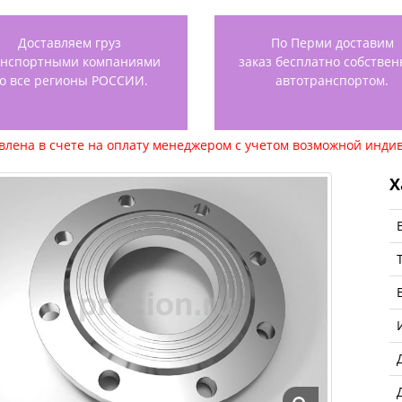
Доставляем груз
По Перми доставим
анспортными компаниями
заказ бесплатно собстве
о все регионы РОССИИ.
автотранспортом.
авлена в счете на оплату менеджером с учетом возможной индив
Х