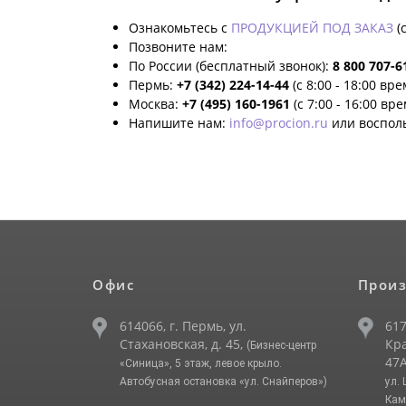
Ознакомьтесь с
ПРОДУКЦИЕЙ ПОД ЗАКАЗ
(
Позвоните нам:
По России (бесплатный звонок):
8 800 707-6
Пермь:
+7 (342) 224-14-44
(с 8:00 - 18:00 вр
Москва:
+7 (495) 160-1961
(с 7:00 - 16:00 вр
Напишите нам:
info@procion.ru
или воспол
Офис
Произ
614066, г. Пермь, ул.
617
Стахановская, д. 45,
Кра
(Бизнес-центр
47А
«Синица», 5 этаж, левое крыло.
Автобусная остановка «ул. Снайперов»)
ул.
Кам