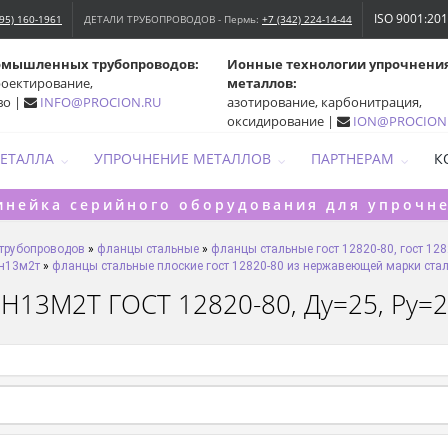
ISO 9001:20
495) 160-1961
ДЕТАЛИ ТРУБОПРОВОДОВ - Пермь:
+7 (342) 224-14-44
омышленных трубопроводов:
Ионные технологии упрочнени
роектирование,
металлов:
во |
INFO@PROCION.RU
азотирование, карбонитрация,
оксидирование |
ION@PROCION
МЕТАЛЛА
УПРОЧНЕНИЕ МЕТАЛЛОВ
ПАРТНЕРАМ
К
инейка серийного оборудования для упрочн
 трубопроводов
»
фланцы стальные
»
фланцы стальные гост 12820-80, гост 128
7н13м2т
»
фланцы стальные плоские гост 12820-80 из нержавеющей марки ста
Н13М2Т ГОСТ 12820-80, Ду=25, Ру=25,