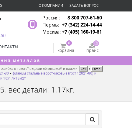
15
О КОМПАНИИ
ЗАДАТЬ ВОПРОС
Россия:
8 800 707-61-60
я
Пермь:
+7 (342) 224-14-44
Москва:
+7 (495) 160-19-61
.RU
0
ОНТАКТЫ
корзина
прайс
ения металлов
ошибка в тексте? выдели её мышкой! и нажми
21-80
»
фланцы стальные воротниковые (гост 12821-80) и
ли 10х17н13м2т
 вес детали: 1,17кг.