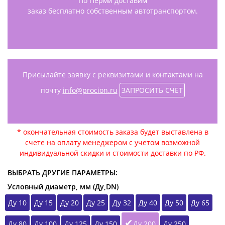
По Перми доставим
заказ бесплатно собственным автотранспортом.
Присылайте заявку с реквизитами и контактами на
почту
info@procion.ru
ЗАПРОСИТЬ СЧЕТ
* окончательная стоимость заказа будет выставлена в
счете на оплату менеджером с учетом возможной
индивидуальной скидки и стоимости доставки по РФ.
ВЫБРАТЬ ДРУГИЕ ПАРАМЕТРЫ:
Условный диаметр, мм (Ду,DN)
Ду 10
Ду 15
Ду 20
Ду 25
Ду 32
Ду 40
Ду 50
Ду 65
Ду 80
Ду 100
Ду 125
Ду 150
Ду 200
Ду 250