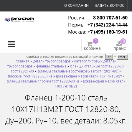
О КОМПАНИИ
ЗАДАТЬ ВОПРОС
Россия:
8 800 707-61-60
Пермь:
+7 (342) 224-14-44
Москва:
+7 (495) 160-19-61
0
корзина
прайс
ошибка в тексте? выдели её мышкой! и нажми
главная
»
детали трубопроводов
»
каталог типовых деталей
трубопроводов
»
фланцы стальные
»
фланцы стальные гост 12820-80,
гост 12821-80
»
фланцы стальные воротниковые (гост 12821-80) и
плоские (гост 12820-80) из нержавеющей марки стали 10х17н13м2т
»
фланцы стальные плоские гост 12820-80 из нержавеющей марки стали
10х17н13м2т
Фланец 1-200-10 сталь
10Х17Н13М2Т ГОСТ 12820-80,
Ду=200, Ру=10, вес детали: 8,05кг.