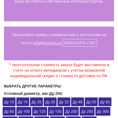
заказ бесплатно собственным автотранспортом.
Присылайте заявку с реквизитами и контактами на
почту
info@procion.ru
ЗАПРОСИТЬ СЧЕТ
* окончательная стоимость заказа будет выставлена в
счете на оплату менеджером с учетом возможной
индивидуальной скидки и стоимости доставки по РФ.
ВЫБРАТЬ ДРУГИЕ ПАРАМЕТРЫ:
Условный диаметр, мм (Ду,DN)
Ду 10
Ду 15
Ду 20
Ду 25
Ду 32
Ду 40
Ду 50
Ду 65
Ду 80
Ду 100
Ду 125
Ду 150
Ду 200
Ду 250
Ду 300