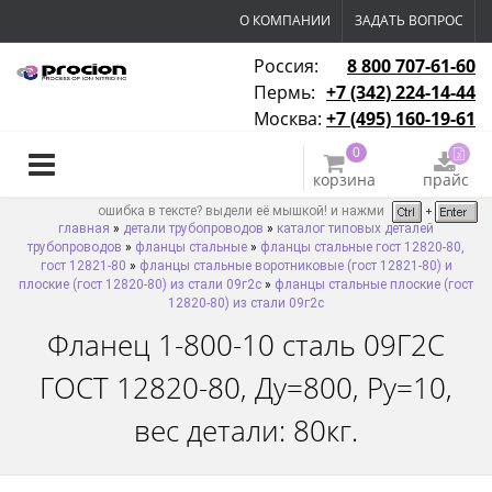
О КОМПАНИИ
ЗАДАТЬ ВОПРОС
Россия:
8 800 707-61-60
Пермь:
+7 (342) 224-14-44
Москва:
+7 (495) 160-19-61
0
корзина
прайс
ошибка в тексте? выдели её мышкой! и нажми
главная
»
детали трубопроводов
»
каталог типовых деталей
трубопроводов
»
фланцы стальные
»
фланцы стальные гост 12820-80,
гост 12821-80
»
фланцы стальные воротниковые (гост 12821-80) и
плоские (гост 12820-80) из стали 09г2с
»
фланцы стальные плоские (гост
12820-80) из стали 09г2с
Фланец 1-800-10 сталь 09Г2С
ГОСТ 12820-80, Ду=800, Ру=10,
вес детали: 80кг.