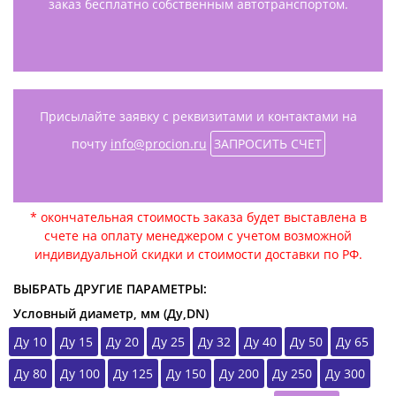
заказ бесплатно собственным автотранспортом.
Присылайте заявку с реквизитами и контактами на
почту
info@procion.ru
ЗАПРОСИТЬ СЧЕТ
* окончательная стоимость заказа будет выставлена в
счете на оплату менеджером с учетом возможной
индивидуальной скидки и стоимости доставки по РФ.
ВЫБРАТЬ ДРУГИЕ ПАРАМЕТРЫ:
Условный диаметр, мм (Ду,DN)
Ду 10
Ду 15
Ду 20
Ду 25
Ду 32
Ду 40
Ду 50
Ду 65
Ду 80
Ду 100
Ду 125
Ду 150
Ду 200
Ду 250
Ду 300