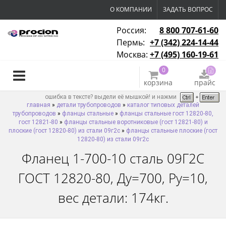
О КОМПАНИИ
ЗАДАТЬ ВОПРОС
Россия:
8 800 707-61-60
Пермь:
+7 (342) 224-14-44
Москва:
+7 (495) 160-19-61
0
корзина
прайс
ошибка в тексте? выдели её мышкой! и нажми
главная
»
детали трубопроводов
»
каталог типовых деталей
трубопроводов
»
фланцы стальные
»
фланцы стальные гост 12820-80,
гост 12821-80
»
фланцы стальные воротниковые (гост 12821-80) и
плоские (гост 12820-80) из стали 09г2с
»
фланцы стальные плоские (гост
12820-80) из стали 09г2с
Фланец 1-700-10 сталь 09Г2С
ГОСТ 12820-80, Ду=700, Ру=10,
вес детали: 174кг.