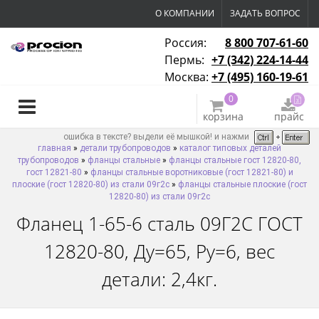
О КОМПАНИИ
ЗАДАТЬ ВОПРОС
Россия:
8 800 707-61-60
Пермь:
+7 (342) 224-14-44
Москва:
+7 (495) 160-19-61
0
корзина
прайс
ошибка в тексте? выдели её мышкой! и нажми
главная
»
детали трубопроводов
»
каталог типовых деталей
трубопроводов
»
фланцы стальные
»
фланцы стальные гост 12820-80,
гост 12821-80
»
фланцы стальные воротниковые (гост 12821-80) и
плоские (гост 12820-80) из стали 09г2с
»
фланцы стальные плоские (гост
12820-80) из стали 09г2с
Фланец 1-65-6 сталь 09Г2С ГОСТ
12820-80, Ду=65, Ру=6, вес
детали: 2,4кг.