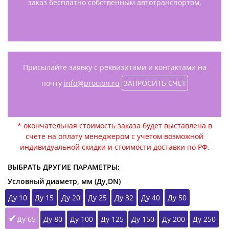
заказ бесплатно собственным автотранспортом.
Присылайте заявку с реквизитами и контактами на
почту
info@procion.ru
ЗАПРОСИТЬ СЧЕТ
* окончательная стоимость заказа будет выставлена в
счете на оплату менеджером с учетом возможной
индивидуальной скидки и стоимости доставки по РФ.
ВЫБРАТЬ ДРУГИЕ ПАРАМЕТРЫ:
Условный диаметр, мм (Ду,DN)
Ду 10
Ду 15
Ду 20
Ду 25
Ду 32
Ду 40
Ду 50
Ду 65
Ду 80
Ду 100
Ду 125
Ду 150
Ду 200
Ду 250