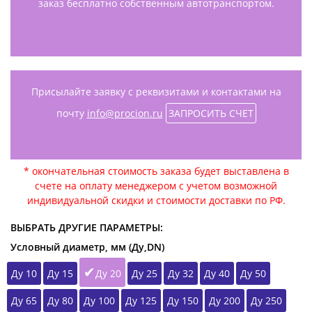
заказ бесплатно собственным автотранспортом.
Присылайте заявку с реквизитами и контактами на
почту
info@procion.ru
ЗАПРОСИТЬ СЧЕТ
* окончательная стоимость заказа будет выставлена в
счете на оплату менеджером с учетом возможной
индивидуальной скидки и стоимости доставки по РФ.
ВЫБРАТЬ ДРУГИЕ ПАРАМЕТРЫ:
Условный диаметр, мм (Ду,DN)
Ду 10
Ду 15
Ду 20
Ду 25
Ду 32
Ду 40
Ду 50
Ду 65
Ду 80
Ду 100
Ду 125
Ду 150
Ду 200
Ду 250