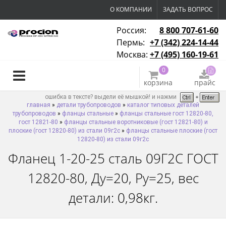
О КОМПАНИИ
ЗАДАТЬ ВОПРОС
Россия:
8 800 707-61-60
Пермь:
+7 (342) 224-14-44
Москва:
+7 (495) 160-19-61
0
корзина
прайс
ошибка в тексте? выдели её мышкой! и нажми
главная
»
детали трубопроводов
»
каталог типовых деталей
трубопроводов
»
фланцы стальные
»
фланцы стальные гост 12820-80,
гост 12821-80
»
фланцы стальные воротниковые (гост 12821-80) и
плоские (гост 12820-80) из стали 09г2с
»
фланцы стальные плоские (гост
12820-80) из стали 09г2с
Фланец 1-20-25 сталь 09Г2С ГОСТ
12820-80, Ду=20, Ру=25, вес
детали: 0,98кг.