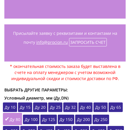
Присылайте заявку с реквизитами и контактами на
почту
info@procion.ru
ЗАПРОСИТЬ СЧЕТ
* окончательная стоимость заказа будет выставлена в
счете на оплату менеджером с учетом возможной
индивидуальной скидки и стоимости доставки по РФ.
ВЫБРАТЬ ДРУГИЕ ПАРАМЕТРЫ:
Условный диаметр, мм (Ду,DN)
Ду 10
Ду 15
Ду 20
Ду 25
Ду 32
Ду 40
Ду 50
Ду 65
Ду 80
Ду 100
Ду 125
Ду 150
Ду 200
Ду 250