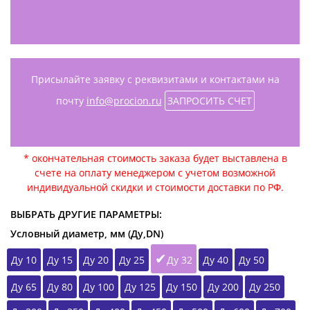
Присылайте заявку с реквизитами и контактами на
почту
info@procion.ru
ЗАПРОСИТЬ СЧЕТ
* окончательная стоимость заказа будет выставлена в
счете на оплату менеджером с учетом возможной
индивидуальной скидки и стоимости доставки по РФ.
ВЫБРАТЬ ДРУГИЕ ПАРАМЕТРЫ:
Условный диаметр, мм (Ду,DN)
Ду 10
Ду 15
Ду 20
Ду 25
Ду 32
Ду 40
Ду 50
Ду 65
Ду 80
Ду 100
Ду 125
Ду 150
Ду 200
Ду 250